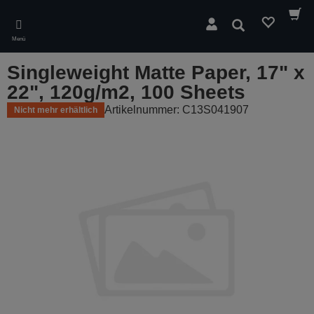
Skip
to
Suchen
main
Menü
content
Singleweight Matte Paper, 17" x
22", 120g/m2, 100 Sheets
Artikelnummer: C13S041907
Nicht mehr erhältlich