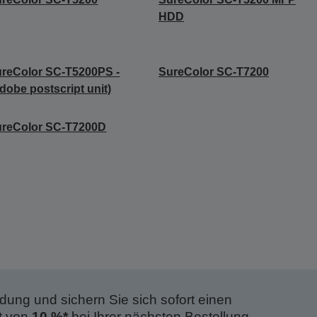
HDD
reColor SC-T5200PS -
SureColor SC-T7200
dobe postscript unit)
ureColor SC-T7200D
dung und sichern Sie sich sofort einen
t von
10 %*
bei Ihrer nächsten Bestellung.