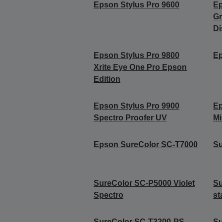
Epson Stylus Pro 9600
Ep
Gr
Di
Epson Stylus Pro 9800
Ep
Xrite Eye One Pro Epson
Edition
Epson Stylus Pro 9900
Ep
Spectro Proofer UV
Mi
Epson SureColor SC-T7000
S
SureColor SC-P5000 Violet
Su
Spectro
st
SureColor SC-T3200-PS
Su