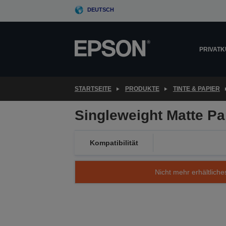
Skip
DEUTSCH
to
main
content
PRIVAT
STARTSEITE
PRODUKTE
TINTE & PAPIER
Singleweight Matte Pa
Kompatibilität
Nicht mehr erhältliche