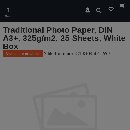
Skip
to
Suchen
main
Menü
content
Traditional Photo Paper, DIN
A3+, 325g/m2, 25 Sheets, White
Box
Artikelnummer: C13S045051WB
Nicht mehr erhältlich