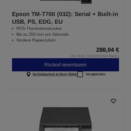
Epson TM-T70II (032): Serial + Built-in
USB, PS, EDG, EU
POS-Thermobondrucker
Bis zu 250 mm pro Sekunde
Vordere Papierzufuhr
288,04 €
inkl. MwSt. (242,05 € ohne MwSt.)
Rückruf vereinbaren
Verfügbarkeit in Ihrer Nähe
Vergleichen