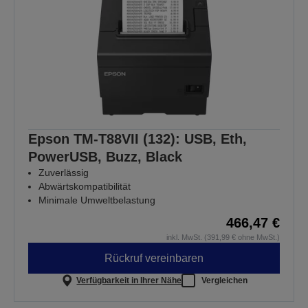
Epson TM-T88VII (132): USB, Eth,
PowerUSB, Buzz, Black
Zuverlässig
Abwärtskompatibilität
Minimale Umweltbelastung
466,47 €
inkl. MwSt. (391,99 € ohne MwSt.)
Rückruf vereinbaren
Verfügbarkeit in Ihrer Nähe
Vergleichen