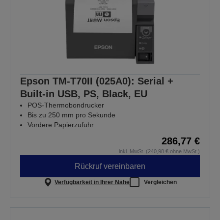
Epson TM-T70II (025A0): Serial +
Built-in USB, PS, Black, EU
POS-Thermobondrucker
Bis zu 250 mm pro Sekunde
Vordere Papierzufuhr
286,77 €
inkl. MwSt. (240,98 € ohne MwSt.)
Rückruf vereinbaren
Verfügbarkeit in Ihrer Nähe
Vergleichen