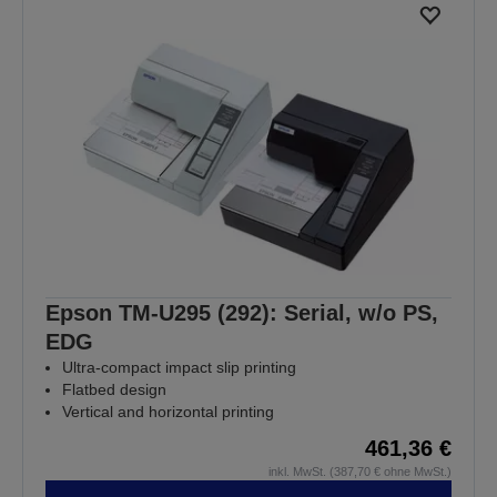
Epson TM-U295 (292): Serial, w/o PS,
EDG
Ultra-compact impact slip printing
Flatbed design
Vertical and horizontal printing
461,36 €
inkl. MwSt. (387,70 € ohne MwSt.)