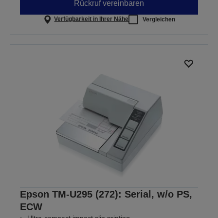
Rückruf vereinbaren
Verfügbarkeit in Ihrer Nähe
Vergleichen
Epson TM-U295 (272): Serial, w/o PS,
ECW
Ultra-compact impact slip printing