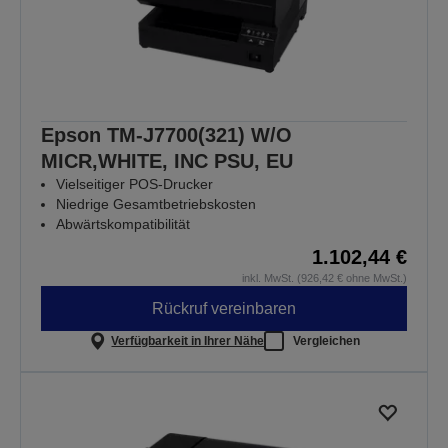
Epson TM-J7700(321) W/O
MICR,WHITE, INC PSU, EU
Vielseitiger POS-Drucker
Niedrige Gesamtbetriebskosten
Abwärtskompatibilität
1.102,44 €
inkl. MwSt. (926,42 € ohne MwSt.)
Rückruf vereinbaren
Verfügbarkeit in Ihrer Nähe
Vergleichen