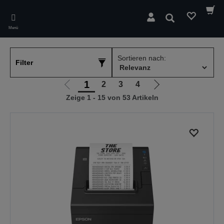
Skip
to
Suchen
main
Menü
content
Sortieren nach:
Filter
1
2
3
4
Zur
Zur
Zeige 1 - 15 von 53 Artikeln
vorherigen
nächsten
Seite
Seite