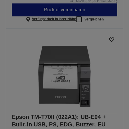
inkl. MwSt. (391,99 € ohne MwSt.)
Rückruf vereinbaren
Verfügbarkeit in Ihrer Nähe
Vergleichen
Epson TM-T70II (022A1): UB-E04 +
Built-in USB, PS, EDG, Buzzer, EU