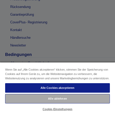
Rücksendung
Garantieprüfung
CoverPlus- Registrierung
Kontakt
Händlersuche
Newsletter
Bedingungen
Allgemeine Geschäftsbedingungen
Wenn Sie auf „Alle Cookies akzeptieren“ klicken, stimmen Sie der Speicherung von
Zahlungs- und Lieferbedingungen
Cookies auf Ihrem Gerät zu, um die Websitenavigation zu verbessern, die
Nutzungsbedingungen
Websitenutzung zu analysieren und unsere Marketingbemühungen zu unterstützen.
Bedingungen für Online-Aktionen
Alle Cookies akzeptieren
Rechtliches
Alle ablehnen
Safety Data Sheets
Cookie-Einstellungen
Recycling von Produkten