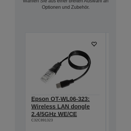
Wählen Sie aus einer breiten Auswahl an
Optionen und Zubehör.
Epson OT-WL06-323:
Epson 
Wireless LAN dongle
Interf
C32C8241
2.4/5GHz WE/CE
C32C891323