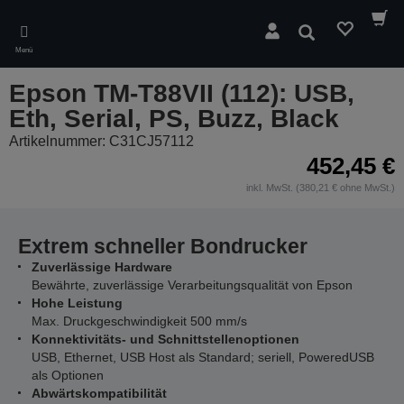
Skip
to
Suchen
main
Menü
content
Epson TM-T88VII (112): USB,
Eth, Serial, PS, Buzz, Black
Artikelnummer: C31CJ57112
452,45 €
inkl. MwSt. (380,21 € ohne MwSt.)
Extrem schneller Bondrucker
Zuverlässige Hardware
Bewährte, zuverlässige Verarbeitungsqualität von Epson
Hohe Leistung
Max. Druckgeschwindigkeit 500 mm/s
Konnektivitäts- und Schnittstellenoptionen
USB, Ethernet, USB Host als Standard; seriell, PoweredUSB
als Optionen
Abwärtskompatibilität