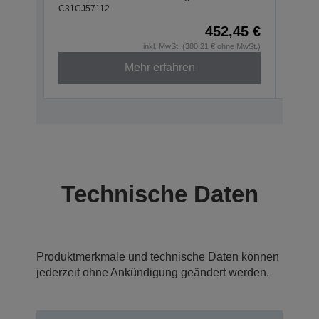
C31CJ57112
C31CJ
452,45 €
inkl. MwSt. (380,21 € ohne MwSt.)
Mehr erfahren
Technische Daten
Produktmerkmale und technische Daten können
jederzeit ohne Ankündigung geändert werden.