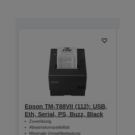
Epson TM-T88VII (112): USB,
Eps
Eth, Serial, PS, Buzz, Black
Eth
Zuverlässig
Zuv
Abwärtskompatibilität
Abw
Minimale Umweltbelastung
Min