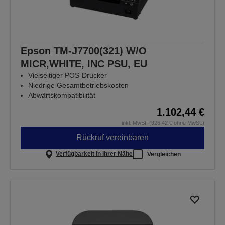
Epson TM-J7700(321) W/O
MICR,WHITE, INC PSU, EU
Vielseitiger POS-Drucker
Niedrige Gesamtbetriebskosten
Abwärtskompatibilität
1.102,44 €
inkl. MwSt. (926,42 € ohne MwSt.)
Rückruf vereinbaren
Verfügbarkeit in Ihrer Nähe
Vergleichen