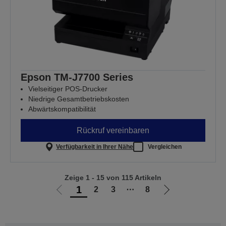
Epson TM-J7700 Series
Vielseitiger POS-Drucker
Niedrige Gesamtbetriebskosten
Abwärtskompatibilität
Rückruf vereinbaren
Verfügbarkeit in Ihrer Nähe
Vergleichen
Zeige 1 - 15 von 115 Artikeln
1
2
3
⋯
8
Zur
Zur
vorherigen
nächsten
Seite
Seite