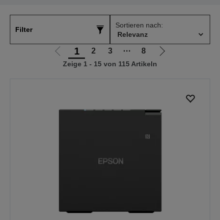
Sortieren nach:
Filter
1
2
3
⋯
8
Zur
Zur
Zeige 1 - 15 von 115 Artikeln
vorherigen
nächsten
Seite
Seite