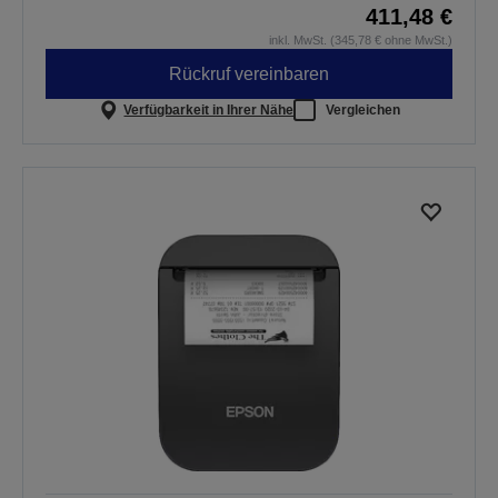
411,48 €
inkl. MwSt. (345,78 € ohne MwSt.)
Rückruf vereinbaren
Verfügbarkeit in Ihrer Nähe
Vergleichen