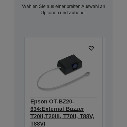
Wählen Sie aus einer breiten Auswahl an
Optionen und Zubehör.
Epson OT-BZ20-
Epson 
634:External Buzzer
for TM
C32C8146
T20II,T20III, T70II, T88V,
T88VI