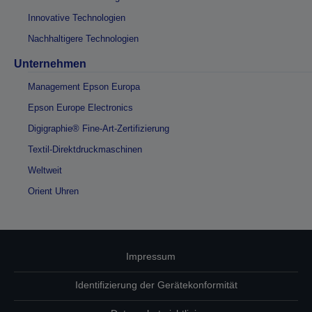
Innovative Technologien
Nachhaltigere Technologien
Unternehmen
Management Epson Europa
Epson Europe Electronics
Digigraphie® Fine-Art-Zertifizierung
Textil-Direktdruckmaschinen
Weltweit
Orient Uhren
Impressum
Identifizierung der Gerätekonformität