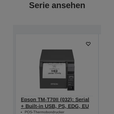
Serie ansehen
Epson TM-T70II (032): Serial
Eps
+ Built-in USB, PS, EDG, EU
Seri
POS-Thermobondrucker
Bla