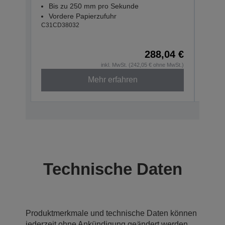
Bis zu 250 mm pro Sekunde
POS
Vordere Papierzufuhr
Bis
C31CD38032
Vor
C31CD
288,04 €
inkl. MwSt. (242,05 € ohne MwSt.)
Mehr erfahren
Technische Daten
Produktmerkmale und technische Daten können
jederzeit ohne Ankündigung geändert werden.