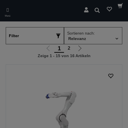
Skip
to
Suchen
main
Menü
content
Sortieren nach:
Filter
1
2
Zur
Zur
Zeige 1 - 15 von 16 Artikeln
vorherigen
nächsten
Seite
Seite