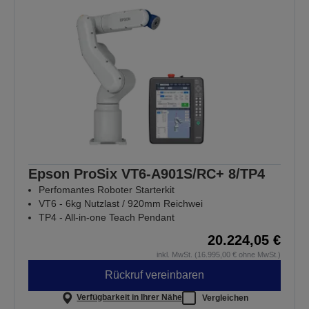
Epson ProSix VT6-A901S/RC+ 8/TP4
Perfomantes Roboter Starterkit
VT6 - 6kg Nutzlast / 920mm Reichwei
TP4 - All-in-one Teach Pendant
20.224,05 €
inkl. MwSt. (16.995,00 € ohne MwSt.)
Rückruf vereinbaren
Verfügbarkeit in Ihrer Nähe
Vergleichen