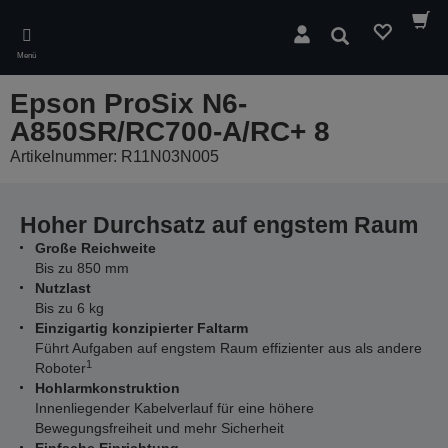
Skip
to
Suchen
main
Menü
content
Epson ProSix N6-
A850SR/RC700-A/RC+ 8
Artikelnummer: R11N03N005
Hoher Durchsatz auf engstem Raum
Große Reichweite
Bis zu 850 mm
Nutzlast
Bis zu 6 kg
Einzigartig konzipierter Faltarm
Führt Aufgaben auf engstem Raum effizienter aus als andere
1
Roboter
Hohlarmkonstruktion
Innenliegender Kabelverlauf für eine höhere
Bewegungsfreiheit und mehr Sicherheit