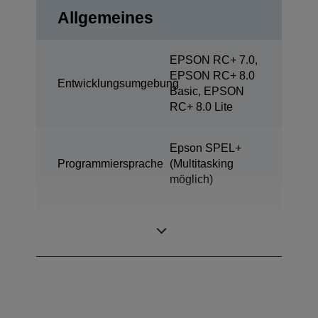
Allgemeines
EPSON RC+ 7.0,
EPSON RC+ 8.0
Entwicklungsumgebung
Basic, EPSON
RC+ 8.0 Lite
Epson SPEL+
Programmiersprache
(Multitasking
möglich)
ProSix (6 achsige
Bauart
Roboter)