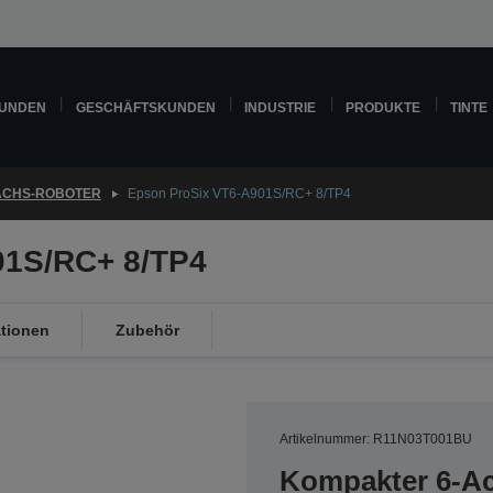
KUNDEN
GESCHÄFTSKUNDEN
INDUSTRIE
PRODUKTE
TINTE
ACHS-ROBOTER
Epson ProSix VT6-A901S/RC+ 8/TP4
01S/RC+ 8/TP4
ationen
Zubehör
Artikelnummer: R11N03T001BU
Kompakter 6-Ac