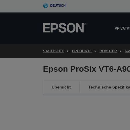
Skip
DEUTSCH
to
main
content
PRIVAT
STARTSEITE
PRODUKTE
ROBOTER
6-
Epson ProSix VT6-A9
Übersicht
Technische Spezifik