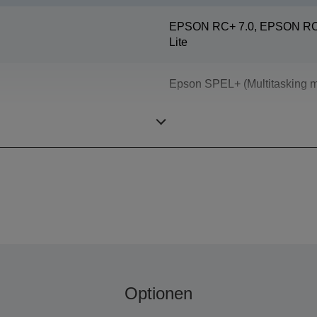
EPSON RC+ 7.0, EPSON RC+
Lite
Epson SPEL+ (Multitasking m
ProSix (6 achsige Roboter)
Optionen