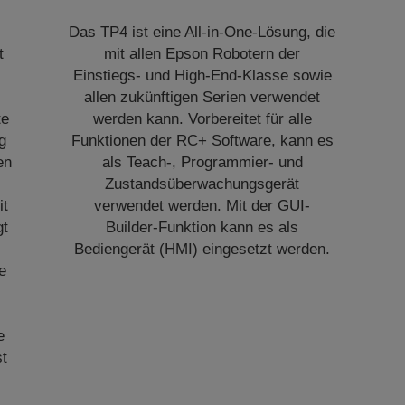
Das TP4 ist eine All-in-One-Lösung, die
t
mit allen Epson Robotern der
Einstiegs- und High-End-Klasse sowie
allen zukünftigen Serien verwendet
te
werden kann. Vorbereitet für alle
g
Funktionen der RC+ Software, kann es
en
als Teach-, Programmier- und
Zustandsüberwachungsgerät
it
verwendet werden. Mit der GUI-
gt
Builder-Funktion kann es als
Bediengerät (HMI) eingesetzt werden.
ie
e
st