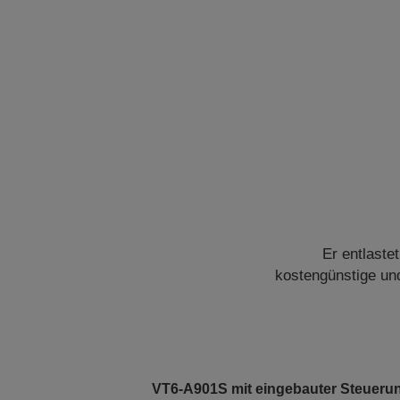
Er entlaste
kostengünstige und
VT6-A901S mit eingebauter Steueru