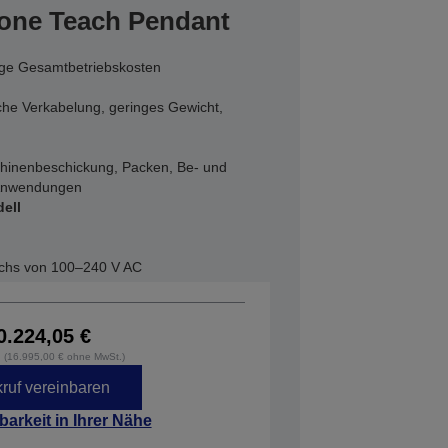
-one Teach Pendant
ige Gesamtbetriebskosten
ache Verkabelung, geringes Gewicht,
inenbeschickung, Packen, Be- und
 Anwendungen
ell
chs von 100–240 V AC
0.224,05 €
. (16.995,00 € ohne MwSt.)
ruf vereinbaren
barkeit in Ihrer Nähe