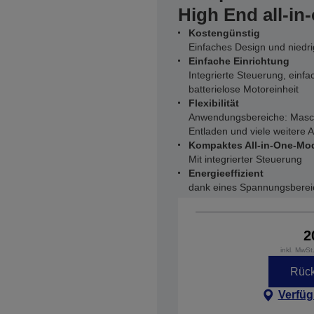
High End all-in
Kostengünstig
Einfaches Design und niedr
Einfache Einrichtung
Integrierte Steuerung, einf
batterielose Motoreinheit
Flexibilität
Anwendungsbereiche: Masch
Entladen und viele weitere
Kompaktes All-in-One-Mod
Mit integrierter Steuerung
Energieeffizient
dank eines Spannungsberei
2
inkl. MwSt
Rück
Verfüg