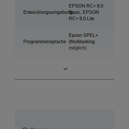
EPSON RC+ 8.0
Entwicklungsumgebung
Basic, EPSON
RC+ 8.0 Lite
Epson SPEL+
Programmiersprache
(Multitasking
möglich)
ProSix (6 achsige
Bauart
Roboter)