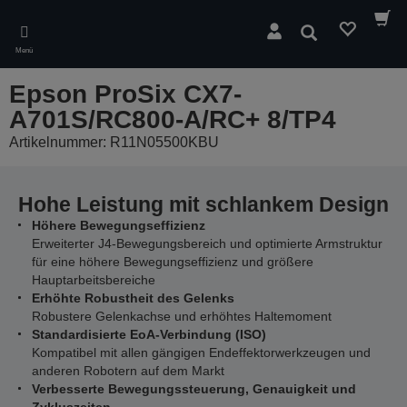
Skip
to
Suchen
main
Menü
content
Epson ProSix CX7-
A701S/RC800-A/RC+ 8/TP4
Artikelnummer: R11N05500KBU
Hohe Leistung mit schlankem Design
Höhere Bewegungseffizienz
Erweiterter J4-Bewegungsbereich und optimierte Armstruktur
für eine höhere Bewegungseffizienz und größere
Hauptarbeitsbereiche
Erhöhte Robustheit des Gelenks
Robustere Gelenkachse und erhöhtes Haltemoment
Standardisierte EoA-Verbindung (ISO)
Kompatibel mit allen gängigen Endeffektorwerkzeugen und
anderen Robotern auf dem Markt
Verbesserte Bewegungssteuerung, Genauigkeit und