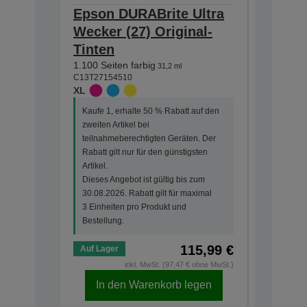
Epson DURABrite Ultra
Epson 
Wecker (27) Original-
Wecker
Tinten
Tinten
1.100 Seiten farbig
2.200 Sei
31,2 ml
C13T27154510
C13T27914
XL
XXL
Kaufe 1, erhalte 50 % Rabatt auf den
zweiten Artikel bei
teilnahmeberechtigten Geräten. Der
Rabatt gilt nur für den günstigsten
Artikel.
Dieses Angebot ist gültig bis zum
30.08.2026. Rabatt gilt für maximal
3 Einheiten pro Produkt und
Bestellung.
115,99 €
Auf Lager
Auf Lage
inkl. MwSt. (97,47 € ohne MwSt.)
In den Warenkorb legen
In d