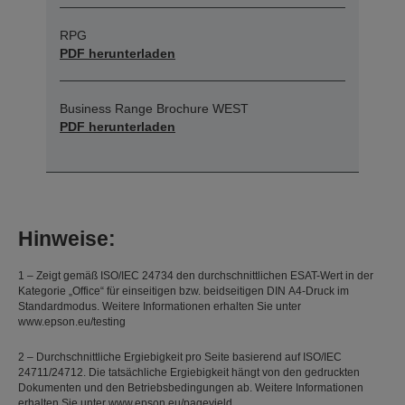
RPG
PDF herunterladen
Business Range Brochure WEST
PDF herunterladen
Hinweise:
1 – Zeigt gemäß ISO/IEC 24734 den durchschnittlichen ESAT-Wert in der
Kategorie „Office“ für einseitigen bzw. beidseitigen DIN A4-Druck im
Standardmodus. Weitere Informationen erhalten Sie unter
www.epson.eu/testing
2 – Durchschnittliche Ergiebigkeit pro Seite basierend auf ISO/IEC
24711/24712. Die tatsächliche Ergiebigkeit hängt von den gedruckten
Dokumenten und den Betriebsbedingungen ab. Weitere Informationen
erhalten Sie unter www.epson.eu/pageyield