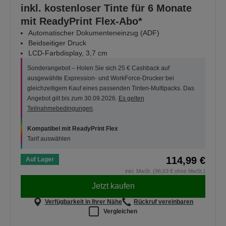
inkl. kostenloser Tinte für 6 Monate
mit ReadyPrint Flex-Abo*
Automatischer Dokumenteneinzug (ADF)
Beidseitiger Druck
LCD-Farbdisplay, 3,7 cm
Sonderangebot – Holen Sie sich 25 € Cashback auf
ausgewählte Expression- und WorkForce-Drucker bei
gleichzeitigem Kauf eines passenden Tinten-Multipacks. Das
Angebot gilt bis zum 30.09.2026.
Es gelten
Teilnahmebedingungen
.
Kompatibel mit ReadyPrint Flex
Tarif auswählen
114,99 €
Auf Lager
inkl. MwSt. (96,63 € ohne MwSt.)
Jetzt kaufen
Verfügbarkeit in Ihrer Nähe
Rückruf vereinbaren
Vergleichen