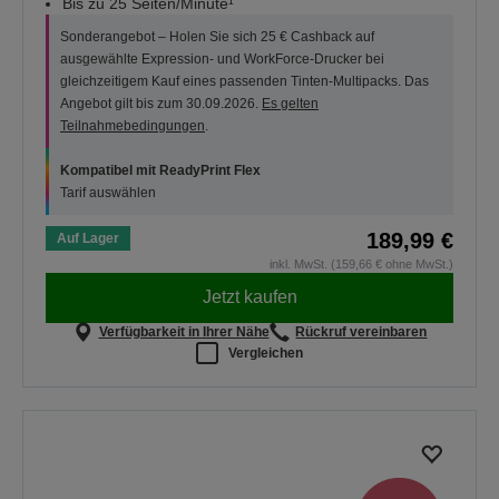
Bis zu 25 Seiten/Minute¹
Sonderangebot – Holen Sie sich 25 € Cashback auf
ausgewählte Expression- und WorkForce-Drucker bei
gleichzeitigem Kauf eines passenden Tinten-Multipacks. Das
Angebot gilt bis zum 30.09.2026.
Es gelten
Teilnahmebedingungen
.
Kompatibel mit ReadyPrint Flex
Tarif auswählen
189,99 €
Auf Lager
inkl. MwSt. (159,66 € ohne MwSt.)
Jetzt kaufen
Verfügbarkeit in Ihrer Nähe
Rückruf vereinbaren
Vergleichen