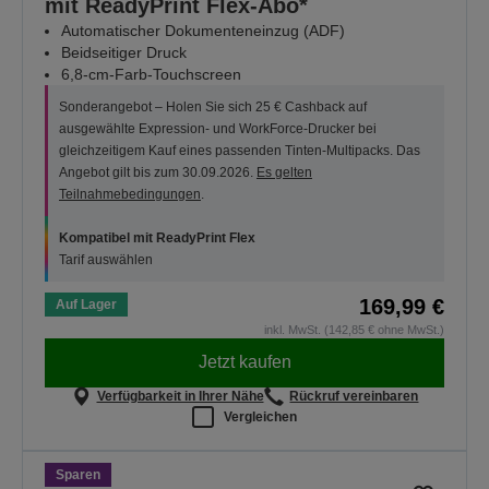
mit ReadyPrint Flex-Abo*
Automatischer Dokumenteneinzug (ADF)
Beidseitiger Druck
6,8-cm-Farb-Touchscreen
Sonderangebot – Holen Sie sich 25 € Cashback auf
ausgewählte Expression- und WorkForce-Drucker bei
gleichzeitigem Kauf eines passenden Tinten-Multipacks. Das
Angebot gilt bis zum 30.09.2026.
Es gelten
Teilnahmebedingungen
.
Kompatibel mit ReadyPrint Flex
Tarif auswählen
169,99 €
Auf Lager
inkl. MwSt. (142,85 € ohne MwSt.)
Jetzt kaufen
Verfügbarkeit in Ihrer Nähe
Rückruf vereinbaren
Vergleichen
Sparen