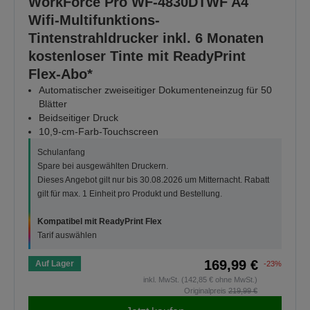
WorkForce Pro WF-4830DTWF A4
Wifi-Multifunktions-
Tintenstrahldrucker inkl. 6 Monaten
kostenloser Tinte mit ReadyPrint
Flex-Abo*
Automatischer zweiseitiger Dokumenteneinzug für 50
Blätter
Beidseitiger Druck
10,9-cm-Farb-Touchscreen
Schulanfang
Spare bei ausgewählten Druckern.
Dieses Angebot gilt nur bis 30.08.2026 um Mitternacht. Rabatt
gilt für max. 1 Einheit pro Produkt und Bestellung.
Kompatibel mit ReadyPrint Flex
Tarif auswählen
169,99 €
Auf Lager
-23%
inkl. MwSt. (142,85 € ohne MwSt.)
Originalpreis
219,99 €