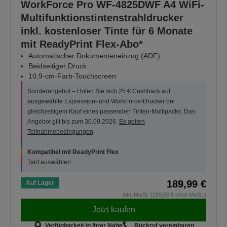
WorkForce Pro WF-4825DWF A4 WiFi-
Multifunktionstintenstrahldrucker
inkl. kostenloser Tinte für 6 Monate
mit ReadyPrint Flex-Abo*
Automatischer Dokumenteneinzug (ADF)
Beidseitiger Druck
10,9-cm-Farb-Touchscreen
Sonderangebot – Holen Sie sich 25 € Cashback auf
ausgewählte Expression- und WorkForce-Drucker bei
gleichzeitigem Kauf eines passenden Tinten-Multipacks. Das
Angebot gilt bis zum 30.09.2026.
Es gelten
Teilnahmebedingungen
.
Kompatibel mit ReadyPrint Flex
Tarif auswählen
189,99 €
Auf Lager
inkl. MwSt. (159,66 € ohne MwSt.)
Jetzt kaufen
Verfügbarkeit in Ihrer Nähe
Rückruf vereinbaren