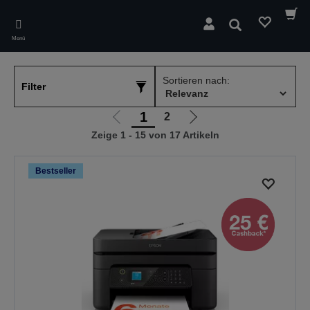
Skip
to
Suchen
main
Menü
content
Sortieren nach:
Filter
1
2
Zur
Zur
Zeige 1 - 15 von 17 Artikeln
vorherigen
nächsten
Seite
Seite
Bestseller