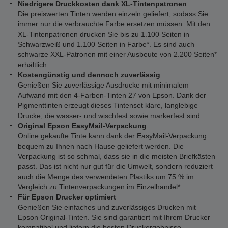
Niedrigere Druckkosten dank XL-Tintenpatronen
Die preiswerten Tinten werden einzeln geliefert, sodass Sie
immer nur die verbrauchte Farbe ersetzen müssen. Mit den
XL-Tintenpatronen drucken Sie bis zu 1.100 Seiten in
Schwarzweiß und 1.100 Seiten in Farbe*. Es sind auch
schwarze XXL-Patronen mit einer Ausbeute von 2.200 Seiten*
erhältlich.
Kostengünstig und dennoch zuverlässig
Genießen Sie zuverlässige Ausdrucke mit minimalem
Aufwand mit den 4-Farben-Tinten 27 von Epson. Dank der
Pigmenttinten erzeugt dieses Tintenset klare, langlebige
Drucke, die wasser- und wischfest sowie markerfest sind.
Original Epson EasyMail-Verpackung
Online gekaufte Tinte kann dank der EasyMail-Verpackung
bequem zu Ihnen nach Hause geliefert werden. Die
Verpackung ist so schmal, dass sie in die meisten Briefkästen
passt. Das ist nicht nur gut für die Umwelt, sondern reduziert
auch die Menge des verwendeten Plastiks um 75 % im
Vergleich zu Tintenverpackungen im Einzelhandel*.
Für Epson Drucker optimiert
Genießen Sie einfaches und zuverlässiges Drucken mit
Epson Original-Tinten. Sie sind garantiert mit Ihrem Drucker
kompatibel und liefern die besten Druckergebnisse.