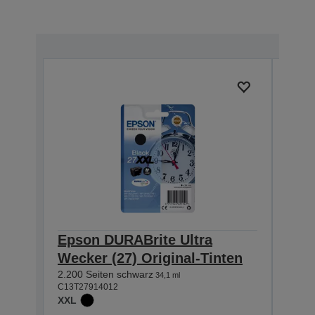
Epson DURABrite Ultra
Eps
Wecker (27) Original-Tinten
Weck
2.200 Seiten schwarz
1.100
34,1 ml
C13T27914012
C13T2
XXL
XL