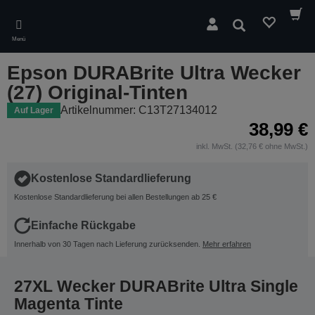
Skip
to
Suchen
main
Menü
content
Epson DURABrite Ultra Wecker
(27) Original-Tinten
Artikelnummer: C13T27134012
Auf Lager
38,99 €
inkl. MwSt. (32,76 € ohne MwSt.)
Kostenlose Standardlieferung
Kostenlose Standardlieferung bei allen Bestellungen ab 25 €
Einfache Rückgabe
Innerhalb von 30 Tagen nach Lieferung zurücksenden.
Mehr erfahren
27XL Wecker DURABrite Ultra Single
Magenta Tinte