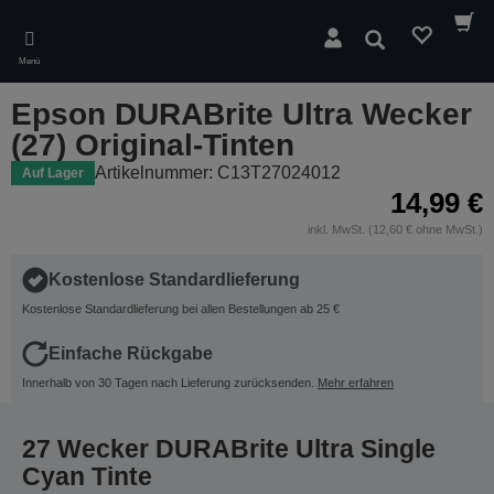
Skip
to
Suchen
main
Menü
content
Epson DURABrite Ultra Wecker
(27) Original-Tinten
Artikelnummer: C13T27024012
Auf Lager
14,99 €
inkl. MwSt. (12,60 € ohne MwSt.)
Kostenlose Standardlieferung
Kostenlose Standardlieferung bei allen Bestellungen ab 25 €
Einfache Rückgabe
Innerhalb von 30 Tagen nach Lieferung zurücksenden.
Mehr erfahren
27 Wecker DURABrite Ultra Single
Cyan Tinte