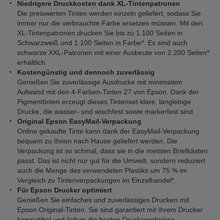
Niedrigere Druckkosten dank XL-Tintenpatronen
Die preiswerten Tinten werden einzeln geliefert, sodass Sie
immer nur die verbrauchte Farbe ersetzen müssen. Mit den
XL-Tintenpatronen drucken Sie bis zu 1.100 Seiten in
Schwarzweiß und 1.100 Seiten in Farbe*. Es sind auch
schwarze XXL-Patronen mit einer Ausbeute von 2.200 Seiten*
erhältlich.
Kostengünstig und dennoch zuverlässig
Genießen Sie zuverlässige Ausdrucke mit minimalem
Aufwand mit den 4-Farben-Tinten 27 von Epson. Dank der
Pigmenttinten erzeugt dieses Tintenset klare, langlebige
Drucke, die wasser- und wischfest sowie markerfest sind.
Original Epson EasyMail-Verpackung
Online gekaufte Tinte kann dank der EasyMail-Verpackung
bequem zu Ihnen nach Hause geliefert werden. Die
Verpackung ist so schmal, dass sie in die meisten Briefkästen
passt. Das ist nicht nur gut für die Umwelt, sondern reduziert
auch die Menge des verwendeten Plastiks um 75 % im
Vergleich zu Tintenverpackungen im Einzelhandel*.
Für Epson Drucker optimiert
Genießen Sie einfaches und zuverlässiges Drucken mit
Epson Original-Tinten. Sie sind garantiert mit Ihrem Drucker
kompatibel und liefern die besten Druckergebnisse.