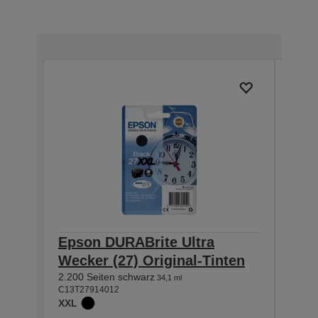
Epson DURABrite Ultra
Eps
Wecker (27) Original-Tinten
Weck
2.200 Seiten schwarz
1.100
34,1 ml
C13T27914012
C13T2
XXL
XL