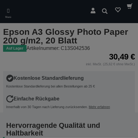
Skip
to
Suchen
main
Menü
content
Epson A3 Glossy Photo Paper
200 g/m2, 20 Blatt
Artikelnummer: C13S042536
Auf Lager
30,49 €
inkl. MwSt. (25,62 € ohne MwSt.)
Kostenlose Standardlieferung
Kostenlose Standardlieferung bei allen Bestellungen ab 25 €
Einfache Rückgabe
Innerhalb von 30 Tagen nach Lieferung zurücksenden.
Mehr erfahren
Hervorragende Qualität und
Haltbarkeit