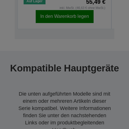
55,49 €
Auf Lager
Auf 
inkl. MwSt. (46,63 € ohne MwSt.)
In den Warenkorb legen
Kompatible Hauptgeräte
Die unten aufgeführten Modelle sind mit
einem oder mehreren Artikeln dieser
Serie kompatibel. Weitere Informationen
finden Sie unter den nachstehenden
Links oder im produktbegleitenden