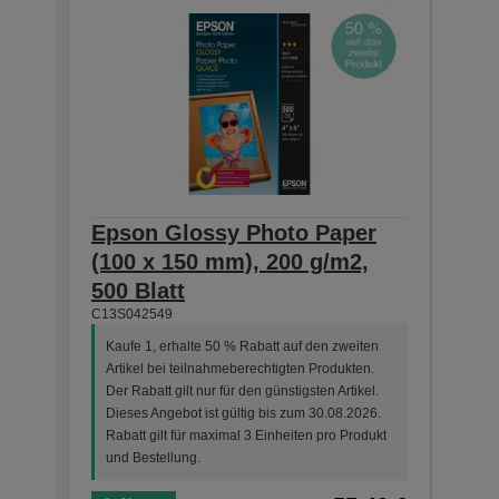
Epson Glossy Photo Paper
Pho
(100 x 150 mm), 200 g/m2,
she
C13S0
500 Blatt
C13S042549
Kauf
Arti
Kaufe 1, erhalte 50 % Rabatt auf den zweiten
Der R
Artikel bei teilnahmeberechtigten Produkten.
Dies
Der Rabatt gilt nur für den günstigsten Artikel.
Rabat
Dieses Angebot ist gültig bis zum 30.08.2026.
und 
Rabatt gilt für maximal 3 Einheiten pro Produkt
und Bestellung.