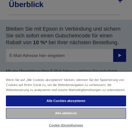
Überblick
Bleiben Sie mit Epson in Verbindung und sichern
Sie sich sofort einen Gutscheincode für einen
Rabatt von
10 %*
bei Ihrer nächsten Bestellung.
Sende
Mit der Übermittlung Ihrer E-Mail-Adresse erklären Sie sich damit
einverstanden, Marketing-Materialien über Epson Produkte,
Wenn Sie auf „Alle Cookies akzeptieren“ klicken, stimmen Sie der Speicherung von
Veranstaltungen, Promotions und Services zu erhalten, die auch zur
Cookies auf Ihrem Gerät zu, um die Websitenavigation zu verbessern, die
Durchführung von Marktanalysen und Umfragen verwendet werden
Websitenutzung zu analysieren und unsere Marketingbemühungen zu unterstützen.
können. Sie erhalten diese per E-Mail oder über andere Arten der
elektronischen Kommunikation auf der Grundlage Ihrer Präferenzen
Alle Cookies akzeptieren
und Ihres Online-Verhaltens gemäß der
Epson Datenschutzrichtlinie
.
Alle ablehnen
*Es gelten Beschränkungen
Cookie-Einstellungen
Folgen