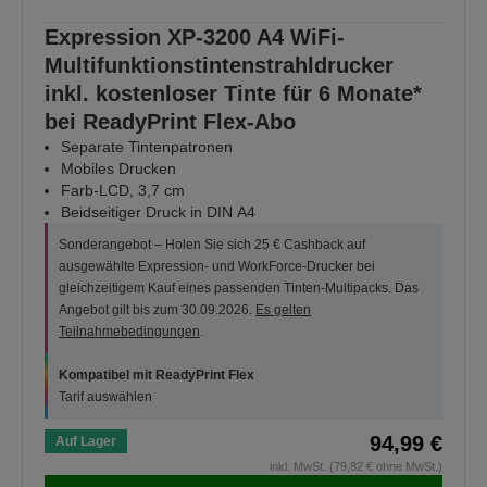
Expression XP-3200 A4 WiFi-
Multifunktionstintenstrahldrucker
inkl. kostenloser Tinte für 6 Monate*
bei ReadyPrint Flex-Abo
Separate Tintenpatronen
Mobiles Drucken
Farb-LCD, 3,7 cm
Beidseitiger Druck in DIN A4
Sonderangebot – Holen Sie sich 25 € Cashback auf
ausgewählte Expression- und WorkForce-Drucker bei
gleichzeitigem Kauf eines passenden Tinten-Multipacks. Das
Angebot gilt bis zum 30.09.2026.
Es gelten
Teilnahmebedingungen
.
Kompatibel mit ReadyPrint Flex
Tarif auswählen
94,99 €
Auf Lager
inkl. MwSt. (79,82 € ohne MwSt.)