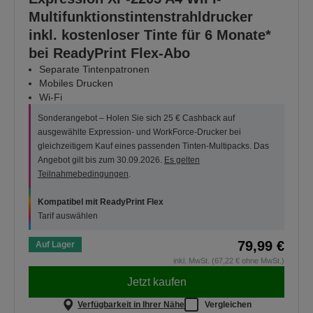
Multifunktionstintenstrahldrucker
inkl. kostenloser Tinte für 6 Monate*
bei ReadyPrint Flex-Abo
Separate Tintenpatronen
Mobiles Drucken
Wi-Fi
Sonderangebot – Holen Sie sich 25 € Cashback auf
ausgewählte Expression- und WorkForce-Drucker bei
gleichzeitigem Kauf eines passenden Tinten-Multipacks. Das
Angebot gilt bis zum 30.09.2026.
Es gelten
Teilnahmebedingungen
.
Kompatibel mit ReadyPrint Flex
Tarif auswählen
79,99 €
Auf Lager
inkl. MwSt. (67,22 € ohne MwSt.)
Jetzt kaufen
Verfügbarkeit in Ihrer Nähe
Vergleichen