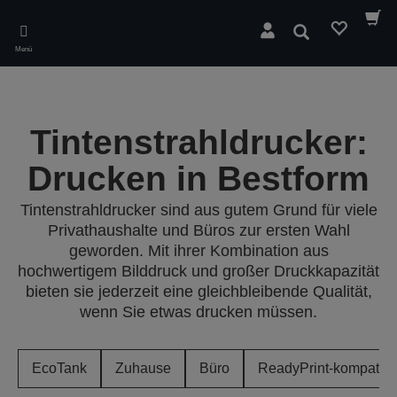
Skip
to
Suchen
main
Menü
content
Tintenstrahldrucker:
Drucken in Bestform
Tintenstrahldrucker sind aus gutem Grund für viele
Privathaushalte und Büros zur ersten Wahl
geworden. Mit ihrer Kombination aus
hochwertigem Bilddruck und großer Druckkapazität
bieten sie jederzeit eine gleichbleibende Qualität,
wenn Sie etwas drucken müssen.
EcoTank
Zuhause
Büro
ReadyPrint-kompatibe