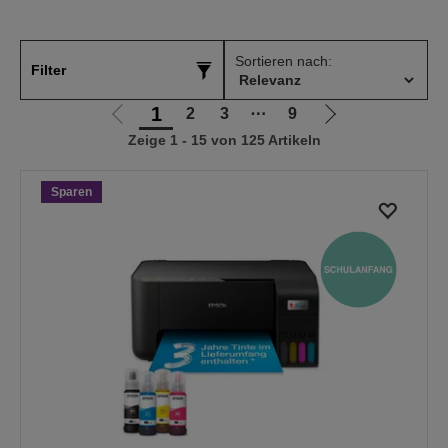
Sortieren nach:
Filter
1
2
3
⋯
9
Zur
Zur
Zeige 1 - 15 von 125 Artikeln
vorherigen
nächsten
Seite
Seite
Sparen