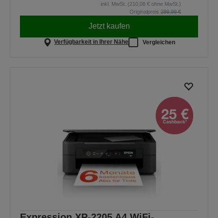
inkl. MwSt. (210,08 € ohne MwSt.)
Originalpreis
299,99 €
Jetzt kaufen
Verfügbarkeit in Ihrer Nähe
Vergleichen
Expression XP-2205 A4 WiFi-