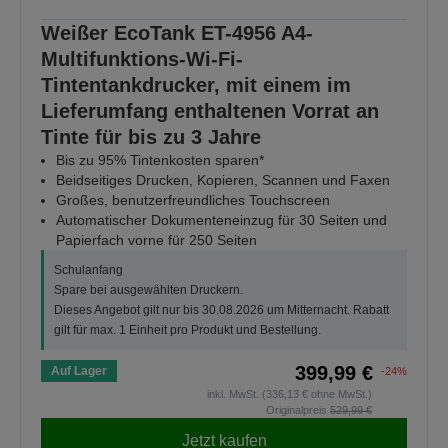
Weißer EcoTank ET-4956 A4-
Multifunktions-Wi-Fi-
Tintentankdrucker, mit einem im
Lieferumfang enthaltenen Vorrat an
Tinte für bis zu 3 Jahre
Bis zu 95% Tintenkosten sparen*
Beidseitiges Drucken, Kopieren, Scannen und Faxen
Großes, benutzerfreundliches Touchscreen
Automatischer Dokumenteneinzug für 30 Seiten und
Papierfach vorne für 250 Seiten
Schulanfang
Spare bei ausgewählten Druckern.
Dieses Angebot gilt nur bis 30.08.2026 um Mitternacht. Rabatt
gilt für max. 1 Einheit pro Produkt und Bestellung.
399,99 €
Auf Lager
-24%
inkl. MwSt. (336,13 € ohne MwSt.)
Originalpreis
529,99 €
Jetzt kaufen