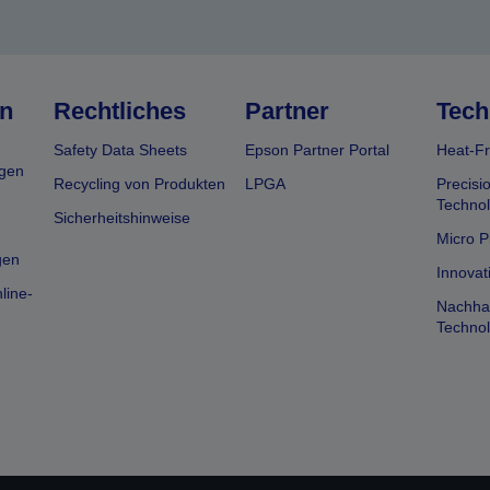
n
Rechtliches
Partner
Tech
Safety Data Sheets
Epson Partner Portal
Heat-Fr
gen
Recycling von Produkten
LPGA
Precisi
Technol
Sicherheitshinweise
Micro P
gen
Innovat
line-
Nachhal
Technol