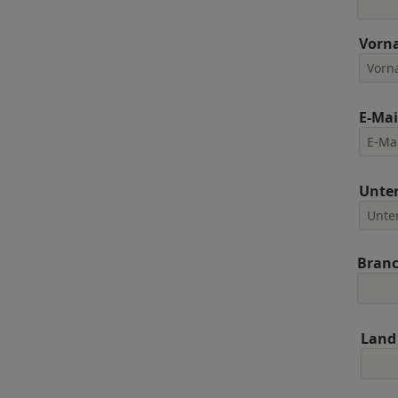
Vorn
E-Mai
Unte
Bran
Land