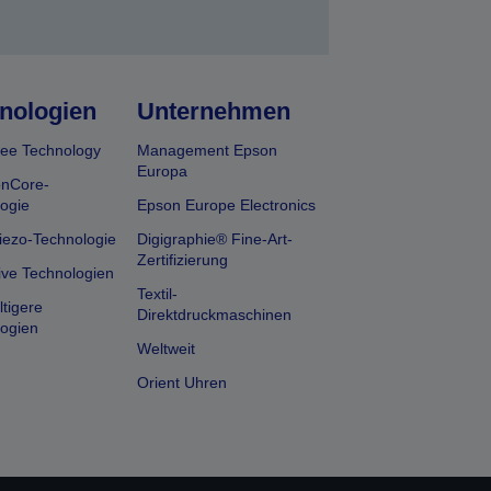
nologien
Unternehmen
ee Technology
Management Epson
Europa
onCore-
ogie
Epson Europe Electronics
iezo-Technologie
Digigraphie® Fine-Art-
Zertifizierung
ive Technologien
Textil-
tigere
Direktdruckmaschinen
ogien
Weltweit
Orient Uhren