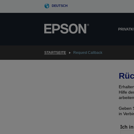
Skip
DEUTSCH
to
main
content
PRIVAT
STARTSEITE
Request Callback
Rüc
Erhalte
Hilfe d
arbeite
Geben S
in Verb
Ich in