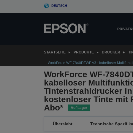
Skip
DEUTSCH
to
main
content
PRIVAT
STARTSEITE
PRODUKTE
DRUCKER
T
WorkForce WF-7840DTWF A3+ kabelloser Multifunktion
WorkForce WF-7840D
kabelloser Multifunkti
Tintenstrahldrucker in
kostenloser Tinte mit 
Abo*
Auf Lager
Übersicht
Technische Spezifik