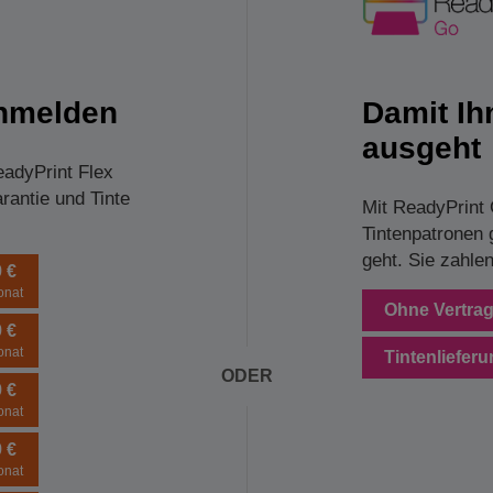
anmelden
Damit Ih
ausgeht
eadyPrint Flex
rantie und Tinte
Mit ReadyPrint
Tintenpatronen g
geht. Sie zahlen
9 €
onat
Ohne Vertra
9 €
onat
Tintenliefer
ODER
9 €
onat
9 €
onat