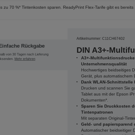
s zu 70 %* Tintenkosten sparen. ReadyPrint Flex-Tarife gibt es bereits
Artikelnummer: C11CH67402
Einfache Rückgabe
DIN A3+-Multif
halb von 30 Tagen nach Lieferung
A3+-Multifunktionsdrucke
ksenden.
Mehr erfahren
Unternehmensqualität
Hochwertiges beidseitiges 
Gerät, plus automatischem 
Dank WLAN-Schnittstelle 
Drucken und scannen Sie g
Tablet aus mit der Epson iP
Dokumenten*.
Sparen Sie Druckkosten d
Tintenpatronen
Mit separaten Original-Tin
Geld- und papiersparend 
Automatischer beidseitiger 