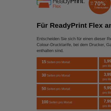
Für ReadyPrint Flex 
Entscheiden Sie sich für einen dieser R
Colour-Drucktarife, bei dem Drucker, Ga
enthalten sind.
1,9
15
Seiten pro Monat
pro M
3,9
30
Seiten pro Monat
pro M
5,9
50
Seiten pro Monat
pro M
7,9
100
Seiten pro Monat
pro M