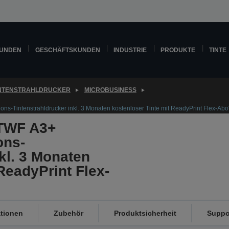
KUNDEN
GESCHÄFTSKUNDEN
INDUSTRIE
PRODUKTE
TINTE
INTENSTRAHLDRUCKER
MICROBUSINESS
s-Tintenstrahldrucker inkl. 3 Monaten kostenloser Tinte mit ReadyPrint Flex-Abo
TWF A3+
ons-
kl. 3 Monaten
ReadyPrint Flex-
ationen
Zubehör
Produktsicherheit
Suppo