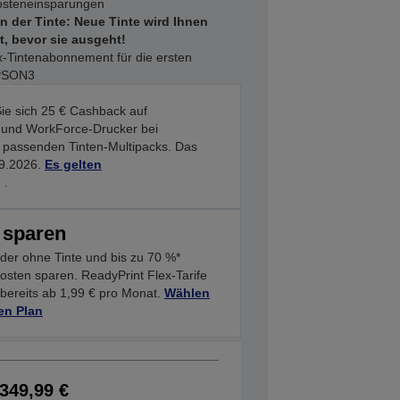
osteneinsparungen
 der Tinte: Neue Tinte wird Ihnen
t, bevor sie ausgeht!
x-Tintenabonnement für die ersten
EPSON3
ie sich 25 € Cashback auf
 und WorkForce-Drucker bei
s passenden Tinten-Multipacks. Das
09.2026.
Es gelten
.
 sparen
der ohne Tinte und bis zu 70 %*
osten sparen. ReadyPrint Flex-Tarife
 bereits ab 1,99 € pro Monat.
Wählen
ren Plan
349,99 €