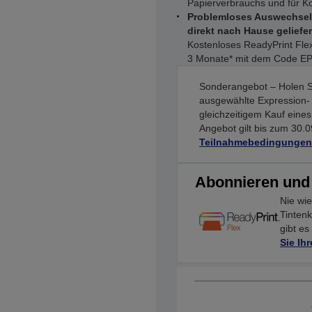
Papierverbrauchs und für K
Problemloses Auswechseln
direkt nach Hause geliefer
Kostenloses ReadyPrint Fle
3 Monate* mit dem Code 
Sonderangebot – Holen S
ausgewählte Expression-
gleichzeitigem Kauf eine
Angebot gilt bis zum 30.
Teilnahmebedingungen
Abonnieren und
Nie wie
Tintenk
gibt es
Sie Ih