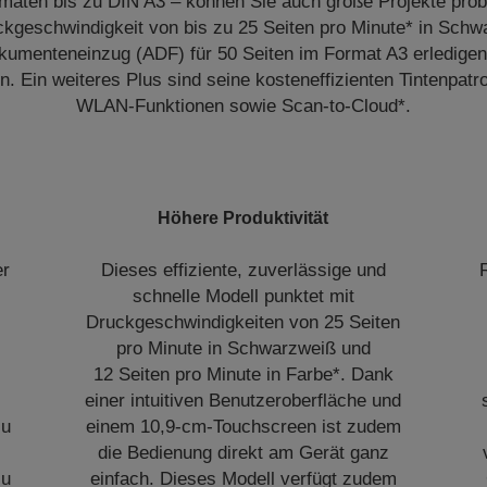
ormaten bis zu DIN A3 – können Sie auch große Projekte prob
ckgeschwindigkeit von bis zu 25 Seiten pro Minute* in Sch
umenteneinzug (ADF) für 50 Seiten im Format A3 erledigen
 Ein weiteres Plus sind seine kosteneffizienten Tintenpatro
WLAN-Funktionen sowie Scan-to-Cloud*.
Höhere Produktivität
er
Dieses effiziente, zuverlässige und
schnelle Modell punktet mit
Druckgeschwindigkeiten von 25 Seiten
pro Minute in Schwarzweiß und
12 Seiten pro Minute in Farbe*. Dank
einer intuitiven Benutzeroberfläche und
zu
einem 10,9-cm-Touchscreen ist zudem
die Bedienung direkt am Gerät ganz
zu
einfach. Dieses Modell verfügt zudem