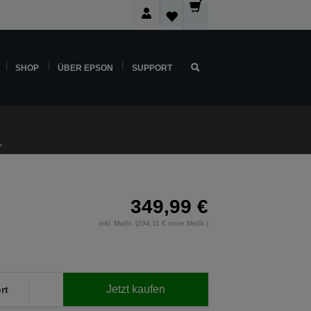
SHOP
ÜBER EPSON
SUPPORT
*
349,99 €
inkl. MwSt. (294,11 € ohne MwSt.)
Jetzt kaufen
rt