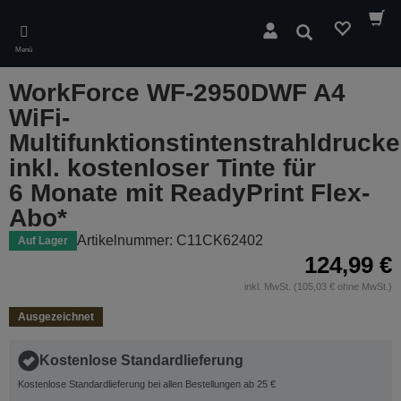
Skip
to
Suchen
main
Menü
content
WorkForce WF-2950DWF A4
WiFi-
Multifunktionstintenstrahldrucke
inkl. kostenloser Tinte für
6 Monate mit ReadyPrint Flex-
Abo*
Artikelnummer: C11CK62402
Auf Lager
124,99 €
inkl. MwSt. (105,03 € ohne MwSt.)
Ausgezeichnet
Kostenlose Standardlieferung
Kostenlose Standardlieferung bei allen Bestellungen ab 25 €