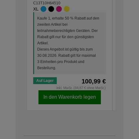
C13T10H64510
C13T10G6
XL
STANDA
Kaufe 1, erhalte 50 % Rabatt auf den
Kaufe 1, 
zweiten Artikel bei
zweiten Ar
teilnahmeberechtigten Geräten. Der
teilnahme
Rabatt gilt nur für den günstigsten
Rabatt gi
Artikel.
Artikel.
Dieses Angebot ist gültig bis zum
Dieses An
30.08.2026. Rabatt gilt für maximal
30.08.202
3 Einheiten pro Produkt und
3 Einheit
Bestellung.
Bestellun
100,99 €
Auf Lager
Auf Lage
inkl. MwSt. (84,87 € ohne MwSt.)
In den Warenkorb legen
In d