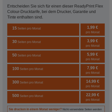
Entscheiden Sie sich für einen dieser ReadyPrint Flex
Colour-Drucktarife, bei dem Drucker, Garantie und
Tinte enthalten sind.
1,99 €
15
Seiten pro Monat
pro Monat
3,99 €
30
Seiten pro Monat
pro Monat
5,99 €
50
Seiten pro Monat
pro Monat
7,99 €
100
Seiten pro Monat
pro Monat
14,99 €
300
Seiten pro Monat
pro Monat
22,99 €
500
Seiten pro Monat
pro Monat
Sie drucken in einem Monat weniger?
Nicht verwendete Seiten werden