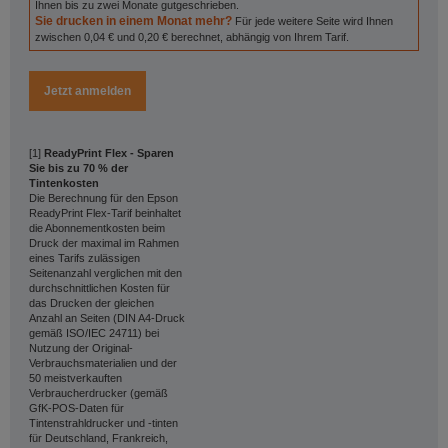
Ihnen bis zu zwei Monate gutgeschrieben.
Sie drucken in einem Monat mehr?
Für jede weitere Seite wird Ihnen
zwischen 0,04 € und 0,20 € berechnet, abhängig von Ihrem Tarif.
Jetzt anmelden
[1]
ReadyPrint Flex - Sparen
Sie bis zu 70 % der
Tintenkosten
Die Berechnung für den Epson
ReadyPrint Flex-Tarif beinhaltet
die Abonnementkosten beim
Druck der maximal im Rahmen
eines Tarifs zulässigen
Seitenanzahl verglichen mit den
durchschnittlichen Kosten für
das Drucken der gleichen
Anzahl an Seiten (DIN A4-Druck
gemäß ISO/IEC 24711) bei
Nutzung der Original-
Verbrauchsmaterialien und der
50 meistverkauften
Verbraucherdrucker (gemäß
GfK-POS-Daten für
Tintenstrahldrucker und -tinten
für Deutschland, Frankreich,