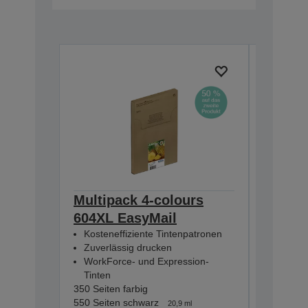
Multipack 4-colours
Multip
604XL EasyMail
EasyMa
Kosteneffiziente Tintenpatronen
Kostene
Zuverlässig drucken
Zuverlä
WorkForce- und Expression-
WorkFor
Tinten
Tinten
350 Seiten farbig
130 Seiten
550 Seiten schwarz
150 Seite
20,9 ml