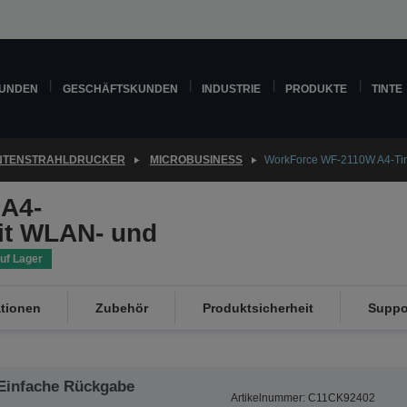
KUNDEN
GESCHÄFTSKUNDEN
INDUSTRIE
PRODUKTE
TINTE
INTENSTRAHLDRUCKER
MICROBUSINESS
WorkForce WF-2110W A4-Tint
A4-
mit WLAN- und
uf Lager
ationen
Zubehör
Produktsicherheit
Suppo
Einfache Rückgabe
Artikelnummer: C11CK92402