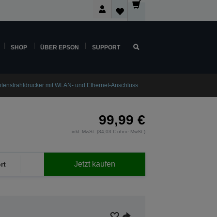
SHOP
ÜBER EPSON
SUPPORT
enstrahldrucker mit WLAN- und Ethernet-Anschluss
99,99 €
inkl. MwSt. (84,03 € ohne MwSt.)
Jetzt kaufen
rt