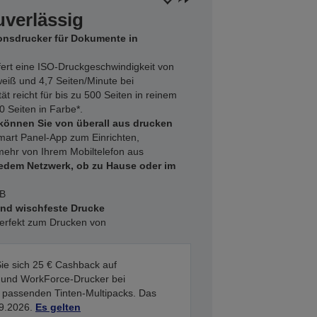
verlässig
onsdrucker für Dokumente in
fert eine ISO-Druckgeschwindigkeit von
eiß und 4,7 Seiten/Minute bei
t reicht für bis zu 500 Seiten in reinem
 Seiten in Farbe*.
können Sie von überall aus drucken
art Panel-App zum Einrichten,
ehr von Ihrem Mobiltelefon aus
jedem Netzwerk, ob zu Hause oder im
SB
und wischfeste Drucke
perfekt zum Drucken von
ie sich 25 € Cashback auf
 und WorkForce-Drucker bei
s passenden Tinten-Multipacks. Das
09.2026.
Es gelten