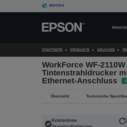
Skip
DEUTSCH
to
main
content
PRIVAT
STARTSEITE
PRODUKTE
DRUCKER
T
WorkForce WF-2110W 
Tintenstrahldrucker 
Ethernet-Anschluss
A
Übersicht
Technische Spezifik
Kostenlose
Standardlieferung