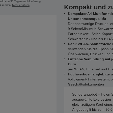
halb von 30 Tagen nach Lieferung
Kompakt und zu
ksenden.
Mehr erfahren
Kompakter A4-Multifunkti
Unternehmensqualität
Der hochwertige Drucker lie
9 Seiten/Minute in Schwarzw
Farbdrucken*. Seine Kapazitä
Schwarzdruck und bis zu 450
Dank WLAN-Schnittstelle 
Verwenden Sie die Epson Sm
Überwachen, Drucken und m
Einfache Verbindung mit 
Büro
per WLAN, Ethernet und U
Hochwertige, langlebige 
Vollpigment-Tintensystem, 
Geschäftsdokumenten
Sonderangebot – Holen S
ausgewählte Expression-
gleichzeitigem Kauf eine
Angebot gilt bis zum 30.