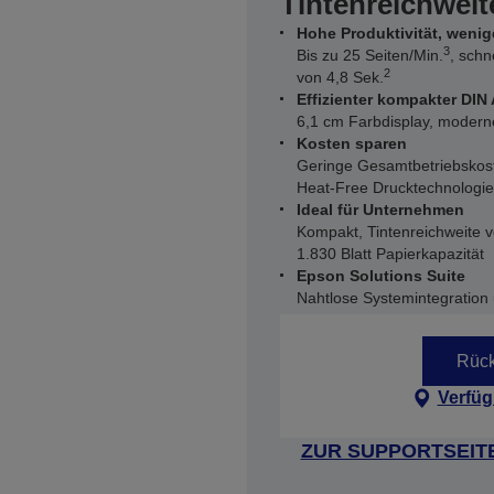
Tintenreichweit
Hohe Produktivität, wenig
3
Bis zu 25 Seiten/Min.
, schn
2
von 4,8 Sek.
Effizienter kompakter DIN
6,1 cm Farbdisplay, moder
Kosten sparen
Geringe Gesamtbetriebskos
Heat-Free Drucktechnologi
Ideal für Unternehmen
Kompakt, Tintenreichweite v
1.830 Blatt Papierkapazität
Epson Solutions Suite
Nahtlose Systemintegration u
Rück
Verfüg
ZUR SUPPORTSEIT