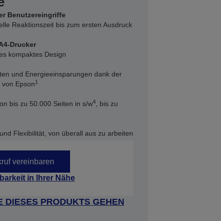
e
er Benutzereingriffe
elle Reaktionszeit bis zum ersten Ausdruck
 A4-Drucker
nes kompaktes Design
ten und Energieeinsparungen dank der
1
e von Epson
4
on bis zu 50.000 Seiten in s/w
, bis zu
nd Flexibilität, von überall aus zu arbeiten
ruf vereinbaren
barkeit in Ihrer Nähe
E DIESES PRODUKTS GEHEN