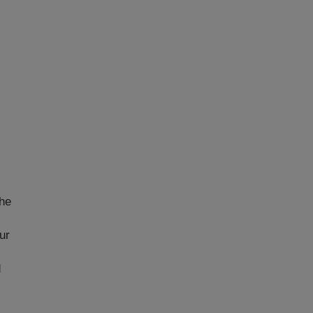
s
che
ur
d