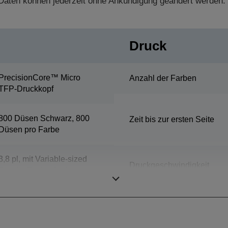
aten können jederzeit ohne Ankündigung geändert werden.
Druck
PrecisionCore™ Micro
Anzahl der Farben
TFP-Druckkopf
800 Düsen Schwarz, 800
Zeit bis zur ersten Seite
Düsen pro Farbe
3,8 pl, mit Variable-sized
Druckgeschwindigkeit
Droplet-Technologie
ISO/IEC 24734