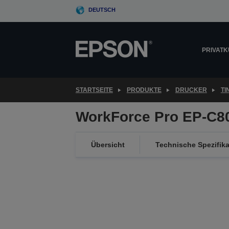
Skip
DEUTSCH
to
main
content
PRIVAT
STARTSEITE
PRODUKTE
DRUCKER
T
WorkForce Pro EP-C8
Übersicht
Technische Spezifik