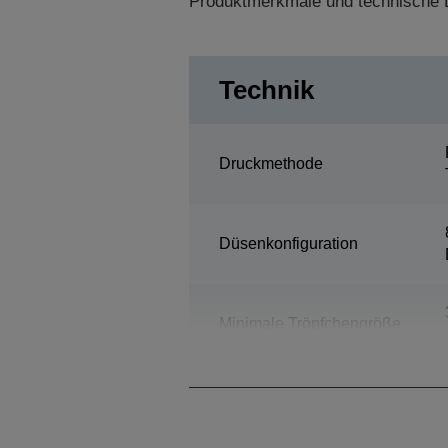
Produktmerkmale und technische D
Technik
Druckmethode
Düsenkonfiguration
Minimale Tröpfchengröße