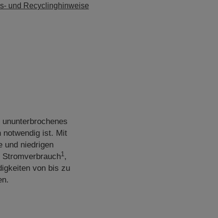
s- und Recyclinghinweise
, ununterbrochenes
notwendig ist. Mit
e und niedrigen
1
e Stromverbrauch
,
gkeiten von bis zu
en.