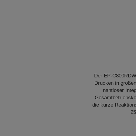
Der EP-C800RDW RI
Drucken in großen
nahtloser Inte
Gesamtbetriebskos
die kurze Reaktion
25