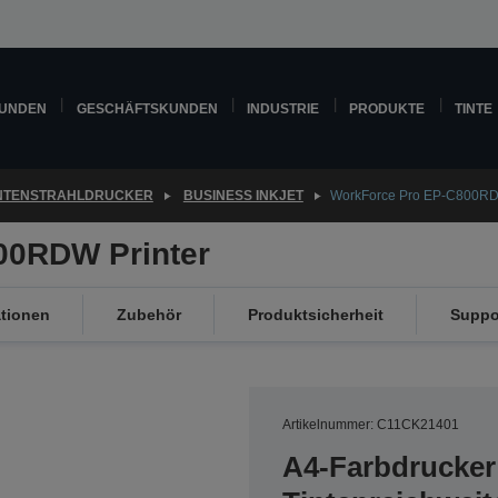
KUNDEN
GESCHÄFTSKUNDEN
INDUSTRIE
PRODUKTE
TINTE
INTENSTRAHLDRUCKER
BUSINESS INKJET
WorkForce Pro EP-C800RD
00RDW Printer
ationen
Zubehör
Produktsicherheit
Suppo
Artikelnummer: C11CK21401
A4-Farbdrucker