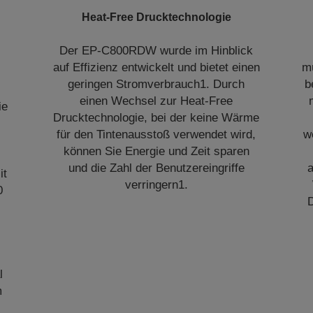
Heat-Free Drucktechnologie
Der EP-C800RDW wurde im Hinblick
auf Effizienz entwickelt und bietet einen
m
geringen Stromverbrauch1. Durch
b
k
einen Wechsel zur Heat-Free
ie
Drucktechnologie, bei der keine Wärme
für den Tintenausstoß verwendet wird,
w
können Sie Energie und Zeit sparen
und die Zahl der Benutzereingriffe
a
it
verringern1.
0
D
l
m