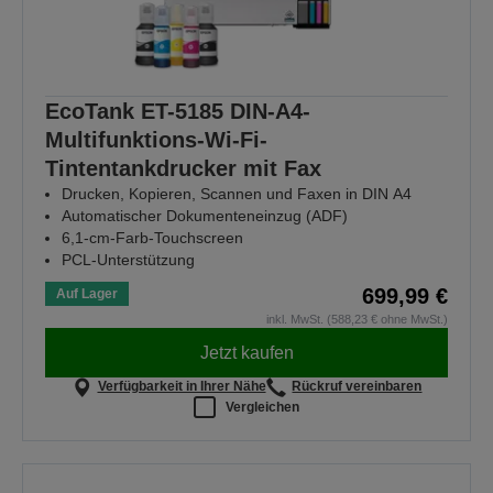
EcoTank ET-5185 DIN-A4-
Multifunktions-Wi-Fi-
Tintentankdrucker mit Fax
Drucken, Kopieren, Scannen und Faxen in DIN A4
Automatischer Dokumenteneinzug (ADF)
6,1-cm-Farb-Touchscreen
PCL-Unterstützung
699,99 €
Auf Lager
inkl. MwSt. (588,23 € ohne MwSt.)
Jetzt kaufen
Verfügbarkeit in Ihrer Nähe
Rückruf vereinbaren
Vergleichen