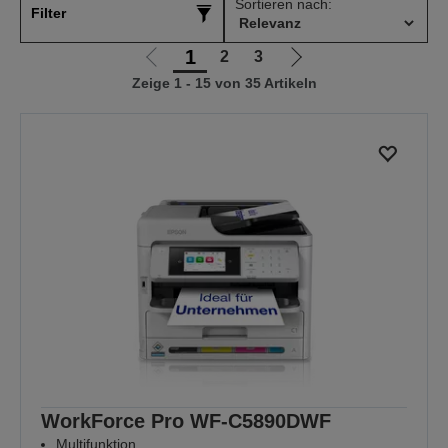
Sortieren nach:
Filter
1
2
3
Zur
Zur
Zeige 1 - 15 von 35 Artikeln
vorherigen
nächsten
Seite
Seite
WorkForce Pro WF-C5890DWF
Multifunktion