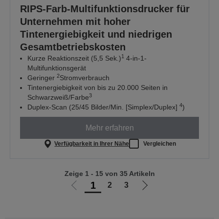
RIPS-Farb-Multifunktionsdrucker für
Unternehmen mit hoher
Tintenergiebigkeit und niedrigen
Gesamtbetriebskosten
1
Kurze Reaktionszeit (5,5 Sek.)
4-in-1-
Multifunktionsgerät
2
Geringer
Stromverbrauch
Tintenergiebigkeit von bis zu 20.000 Seiten in
3
Schwarzweiß/Farbe
4
Duplex-Scan (25/45 Bilder/Min. [Simplex/Duplex]
)
Mehr erfahren
Verfügbarkeit in Ihrer Nähe
Vergleichen
Zeige 1 - 15 von 35 Artikeln
1
2
3
Zur
Zur
vorherigen
nächsten
Seite
Seite