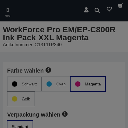
Skip
to
Suchen
main
Menü
content
WorkForce Pro EM/EP-C800R
Ink Pack XXL Magenta
Artikelnummer: C13T11P340
Farbe wählen
Schwarz
Cyan
Magenta
Gelb
Verpackung wählen
Standard