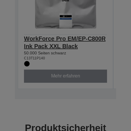
WorkForce Pro EM/EP-C800R
Wor
Ink Pack XXL Black
Ink
50.000 Seiten schwarz
20.00
C13T11P140
C13T1
Mehr erfahren
Produktsicherheit