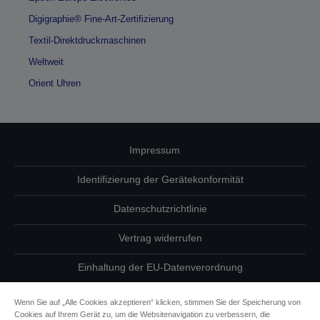
Digigraphie® Fine-Art-Zertifizierung
Textil-Direktdruckmaschinen
Weltweit
Orient Uhren
Impressum
Identifizierung der Gerätekonformität
Datenschutzrichtlinie
Vertrag widerrufen
Einhaltung der EU-Datenverordnung
Fragen zum Datenschutz
Wenn Sie auf „Alle Cookies akzeptieren“ klicken, stimmen Sie der Speicherung von
Cookies auf Ihrem Gerät zu, um die Websitenavigation zu verbessern, die