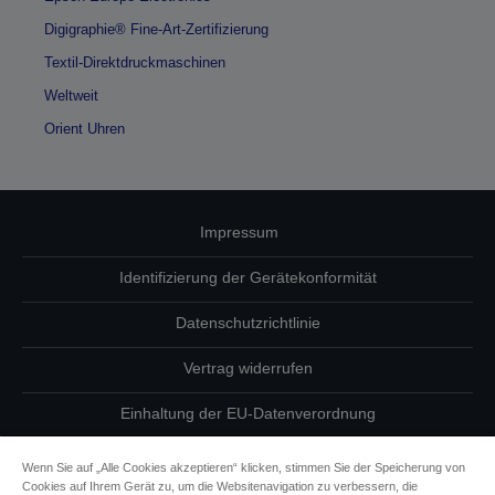
Digigraphie® Fine-Art-Zertifizierung
Textil-Direktdruckmaschinen
Weltweit
Orient Uhren
Impressum
Identifizierung der Gerätekonformität
Datenschutzrichtlinie
Vertrag widerrufen
Einhaltung der EU-Datenverordnung
Fragen zum Datenschutz
Wenn Sie auf „Alle Cookies akzeptieren“ klicken, stimmen Sie der Speicherung von
Cookies auf Ihrem Gerät zu, um die Websitenavigation zu verbessern, die