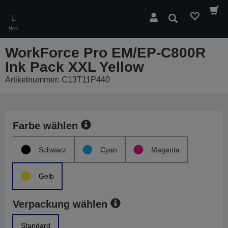
Skip
to
Suchen
main
Menü
content
WorkForce Pro EM/EP-C800R
Ink Pack XXL Yellow
Artikelnummer: C13T11P440
Farbe wählen
Schwarz
Cyan
Magenta
Gelb
Verpackung wählen
Standard