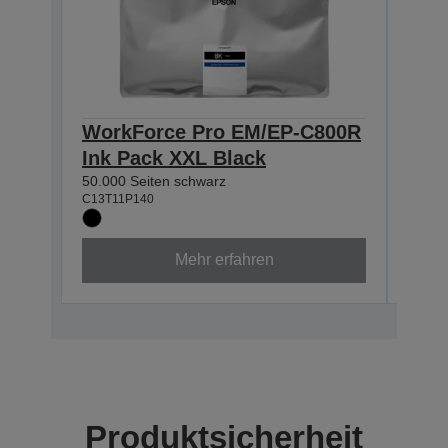
WorkForce Pro EM/EP-C800R
Wor
Ink Pack XXL Black
Ink
50.000 Seiten schwarz
20.00
C13T11P140
C13T1
Mehr erfahren
Produktsicherheit