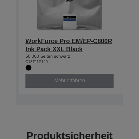
WorkForce Pro EM/EP-C800R
Wor
Ink Pack XXL Black
Ink
50.000 Seiten schwarz
20.00
C13T11P140
C13T1
Mehr erfahren
Produktsicherheit