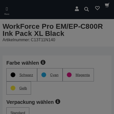
Skip
to
Suchen
main
Menü
content
WorkForce Pro EM/EP-C800R
Ink Pack XL Black
Artikelnummer: C13T11N140
Farbe wählen
Schwarz
Cyan
Magenta
Gelb
Verpackung wählen
Standard