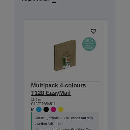
Multipack 4-colours
Single
T128 EasyMail
DURABr
16,4 ml
5,9 ml
C13T12854511
C13T12814
M
M
Kaufe 1, erhalte 50 % Rabatt auf den
Kaufe 1, 
zweiten Artikel bei
zweiten Ar
teilnahmeberechtigten Geräten. Der
teilnahme