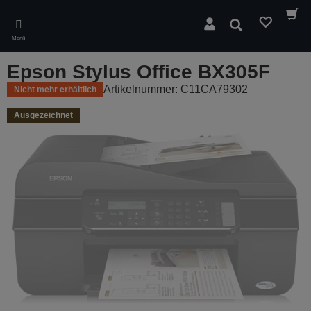
Skip
to
Suchen
main
Menü
content
Epson Stylus Office BX305F
Artikelnummer: C11CA79302
Nicht mehr erhältlich
Ausgezeichnet