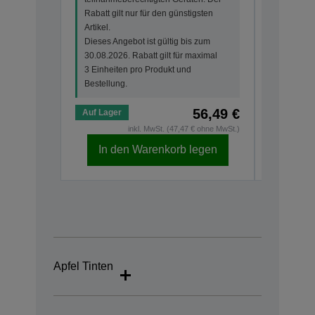
Rabatt gilt nur für den günstigsten
Rabatt gi
Artikel.
Artikel.
Dieses Angebot ist gültig bis zum
Dieses An
30.08.2026. Rabatt gilt für maximal
30.08.202
3 Einheiten pro Produkt und
3 Einheit
Bestellung.
Bestellun
56,49 €
Auf Lager
Auf Lage
inkl. MwSt. (47,47 € ohne MwSt.)
In den Warenkorb legen
In d
Apfel Tinten