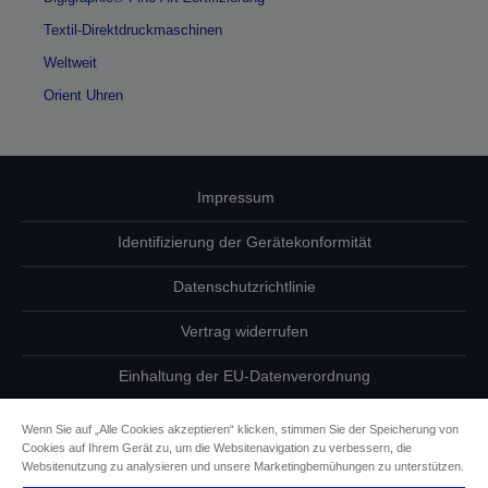
Textil-Direktdruckmaschinen
Weltweit
Orient Uhren
Impressum
Identifizierung der Gerätekonformität
Datenschutzrichtlinie
Vertrag widerrufen
Einhaltung der EU-Datenverordnung
Fragen zum Datenschutz
Wenn Sie auf „Alle Cookies akzeptieren“ klicken, stimmen Sie der Speicherung von
Cookies auf Ihrem Gerät zu, um die Websitenavigation zu verbessern, die
Informationen zu Cookies
Websitenutzung zu analysieren und unsere Marketingbemühungen zu unterstützen.