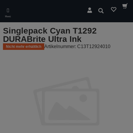
Skip
to
Suchen
main
Menü
content
Singlepack Cyan T1292
DURABrite Ultra Ink
Artikelnummer: C13T12924010
Nicht mehr erhältlich