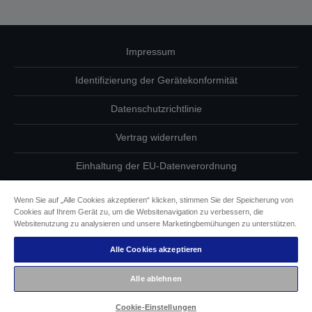
Impressum
Identifizierung der Gerätekonformität
Datenschutzrichtlinie
Vertrag widerrufen
Einhaltung der EU-Datenverordnung
Fragen zum Datenschutz
Wenn Sie auf „Alle Cookies akzeptieren“ klicken, stimmen Sie der Speicherung von
Cookies auf Ihrem Gerät zu, um die Websitenavigation zu verbessern, die
Informationen zu Cookies
Websitenutzung zu analysieren und unsere Marketingbemühungen zu unterstützen.
Alle Cookies akzeptieren
Epson Engagement für Barrierefreiheit
Alle ablehnen
Copyright © 2026 Seiko Epson
Cookie-Einstellungen