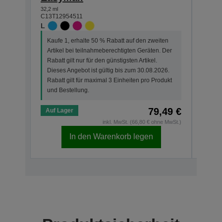
32,2 ml
11,2 ml
C13T12954511
C13T1
L
L
Kaufe 1, erhalte 50 % Rabatt auf den zweiten
Kauf
Artikel bei teilnahmeberechtigten Geräten. Der
Arti
Rabatt gilt nur für den günstigsten Artikel.
Der R
Dieses Angebot ist gültig bis zum 30.08.2026.
Dies
Rabatt gilt für maximal 3 Einheiten pro Produkt
Rabat
und Bestellung.
und 
79,49 €
Auf Lager
Auf 
inkl. MwSt. (66,80 € ohne MwSt.)
In den Warenkorb legen