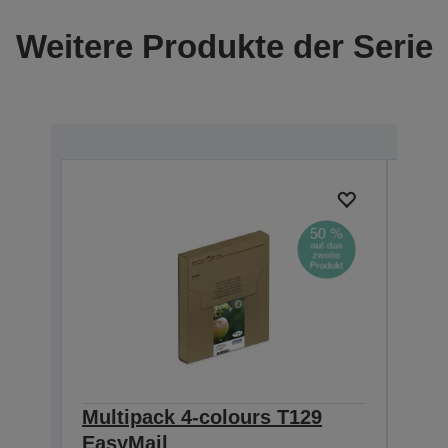
Weitere Produkte der Serie
Multipack 4-colours T129
Sin
EasyMail
DURA