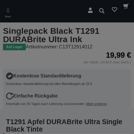
Skip
to
Suchen
main
Menü
content
Singlepack Black T1291
DURABrite Ultra Ink
Artikelnummer: C13T12914012
Auf Lager
19,99 €
inkl. MwSt. (16,80 € ohne MwSt.)
Kostenlose Standardlieferung
Kostenlose Standardlieferung bei allen Bestellungen ab 25 €
Einfache Rückgabe
Innerhalb von 30 Tagen nach Lieferung zurücksenden.
Mehr erfahren
T1291 Apfel DURABrite Ultra Single
Black Tinte