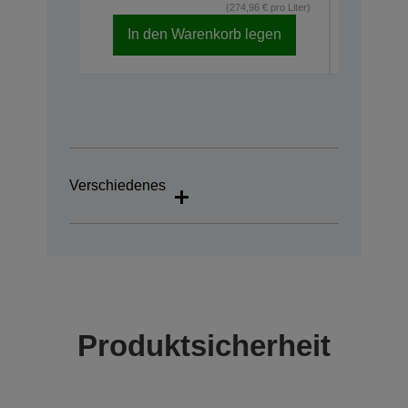
(274,96 € pro Liter)
In den Warenkorb legen
In d
Verschiedenes
Produktsicherheit