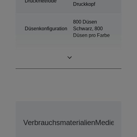
Druckmethode
Druckkopf
800 Düsen
Düsenkonfiguration
Schwarz, 800
Düsen pro Farbe
Minimale
3,8 pl
Tröpfchengröße
Verbrauchsmaterialien
Medien
Erwei