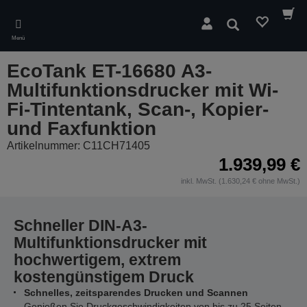
Skip
to
Suchen
main
Menü
content
EcoTank ET-16680 A3-
Multifunktionsdrucker mit Wi-
Fi-Tintentank, Scan-, Kopier-
und Faxfunktion
Artikelnummer: C11CH71405
1.939,99 €
inkl. MwSt. (1.630,24 € ohne MwSt.)
Schneller DIN-A3-
Multifunktionsdrucker mit
hochwertigem, extrem
kostengünstigem Druck
Schnelles, zeitsparendes Drucken und Scannen
Genießen Sie Druckgeschwindigkeiten von bis zu 25 Seiten