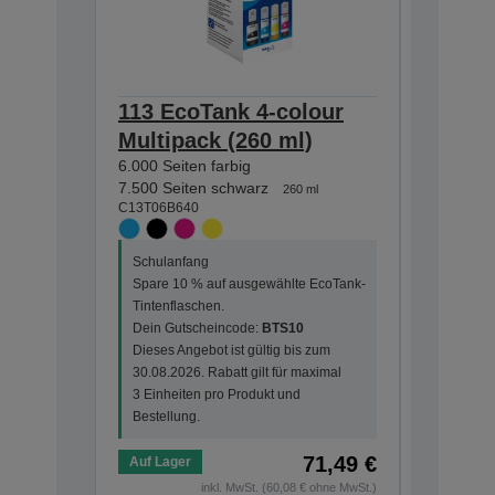
113 EcoTank 4-colour
113 Ec
Multipack (260 ml)
Black i
6.000 Seiten farbig
7.500 Sei
C13T06B1
7.500 Seiten schwarz
260 ml
C13T06B640
Schulanf
Schulanfang
Spare 10
Spare 10 % auf ausgewählte EcoTank-
Tintenfla
Tintenflaschen.
Dein Gut
Dein Gutscheincode:
BTS10
Dieses An
Dieses Angebot ist gültig bis zum
30.08.202
30.08.2026. Rabatt gilt für maximal
3 Einheit
3 Einheiten pro Produkt und
Bestellun
Bestellung.
71,49 €
Auf Lager
Auf Lage
inkl. MwSt. (60,08 € ohne MwSt.)