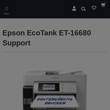
Skip
to
Suchen
main
Menü
content
Epson EcoTank ET-16680
Support