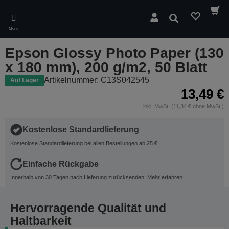
Skip
to
Suchen
main
Menü
content
Epson Glossy Photo Paper (130
x 180 mm), 200 g/m2, 50 Blatt
Artikelnummer: C13S042545
Auf Lager
13,49 €
inkl. MwSt. (11,34 € ohne MwSt.)
Kostenlose Standardlieferung
Kostenlose Standardlieferung bei allen Bestellungen ab 25 €
Einfache Rückgabe
Innerhalb von 30 Tagen nach Lieferung zurücksenden.
Mehr erfahren
Hervorragende Qualität und
Haltbarkeit