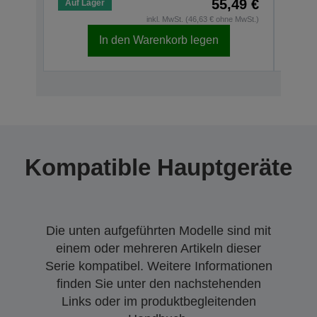
55,49 €
Auf Lager
Auf 
inkl. MwSt. (46,63 € ohne MwSt.)
In den Warenkorb legen
Kompatible Hauptgeräte
Die unten aufgeführten Modelle sind mit
einem oder mehreren Artikeln dieser
Serie kompatibel. Weitere Informationen
finden Sie unter den nachstehenden
Links oder im produktbegleitenden