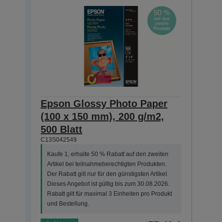
Epson Glossy Photo Paper
Pho
(100 x 150 mm), 200 g/m2,
she
C13S0
500 Blatt
C13S042549
Kauf
Arti
Kaufe 1, erhalte 50 % Rabatt auf den zweiten
Der R
Artikel bei teilnahmeberechtigten Produkten.
Dies
Der Rabatt gilt nur für den günstigsten Artikel.
Rabat
Dieses Angebot ist gültig bis zum 30.08.2026.
und 
Rabatt gilt für maximal 3 Einheiten pro Produkt
und Bestellung.