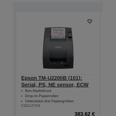
Epson TM-U220IIB (101):
Eps
Serial, PS, NE sensor, ECW
Seri
Bon-Nadeldruck
Bon
Drop-In-Papierrollen
Dro
Unterstützt drei Papiergrößen
Unt
C31CL27101
C31CL
383,62 €