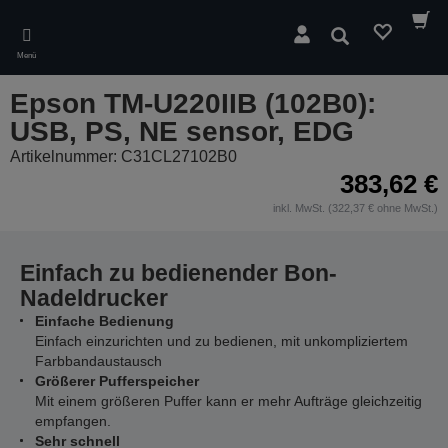
Skip
to
Suchen
main
Menü
content
Epson TM-U220IIB (102B0):
USB, PS, NE sensor, EDG
Artikelnummer: C31CL27102B0
383,62 €
inkl. MwSt. (322,37 € ohne MwSt.)
Einfach zu bedienender Bon-
Nadeldrucker
Einfache Bedienung
Einfach einzurichten und zu bedienen, mit unkompliziertem
Farbbandaustausch
Größerer Pufferspeicher
Mit einem größeren Puffer kann er mehr Aufträge gleichzeitig
empfangen.
Sehr schnell