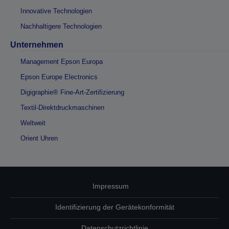
Innovative Technologien
Nachhaltigere Technologien
Unternehmen
Management Epson Europa
Epson Europe Electronics
Digigraphie® Fine-Art-Zertifizierung
Textil-Direktdruckmaschinen
Weltweit
Orient Uhren
Impressum
Identifizierung der Gerätekonformität
Datenschutzrichtlinie