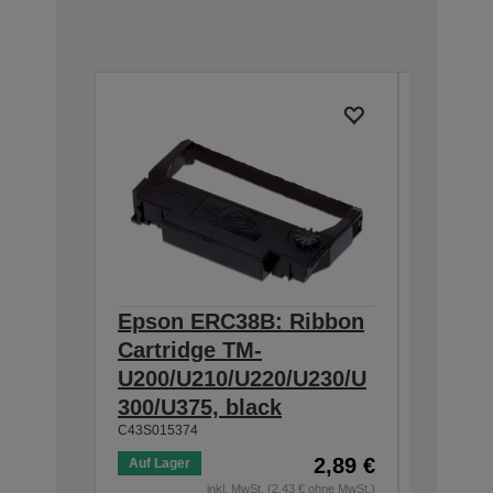
Epson ERC38B: Ribbon
Epson
Cartridge TM-
Ribbon
U200/U210/U220/U230/U
300/U3
300/U375, black
230, b
C43S015374
C43S0153
2,89 €
Auf Lager
Auf Lage
inkl. MwSt. (2,43 € ohne MwSt.)