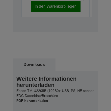
In den Warenkorb legen
In d
Downloads
Weitere Informationen
herunterladen
Epson TM-U220IIB (102B0): USB, PS, NE sensor,
EDG Datenblatt/Broschüre
PDF herunterladen