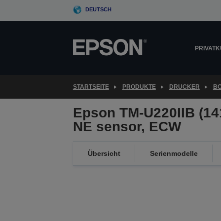
Skip
DEUTSCH
to
main
content
PRIVAT
STARTSEITE
PRODUKTE
DRUCKER
B
Epson TM-U220IIB (141
NE sensor, ECW
Übersicht
Serienmodelle