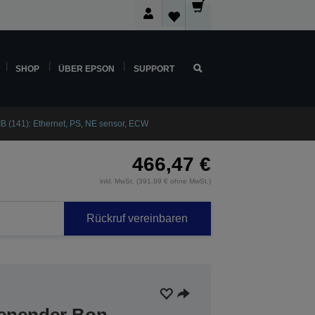
SHOP
ÜBER EPSON
SUPPORT
 (141): Ethernet, PS, NE sensor, ECW
466,47 €
inkl. MwSt. (391,99 € ohne MwSt.)
Rückruf vereinbaren