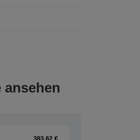
e ansehen
383,62 €