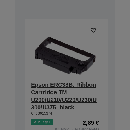
Epson ERC38B: Ribbon
Epson
Cartridge TM-
Ribbon
U200/U210/U220/U230/U
300/U3
300/U375, black
230, b
C43S015374
C43S0153
2,89 €
Auf Lager
Auf Lage
inkl. MwSt. (2,43 € ohne MwSt.)