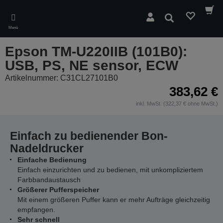
Skip
to
Suchen
main
Menü
content
Epson TM-U220IIB (101B0):
USB, PS, NE sensor, ECW
Artikelnummer: C31CL27101B0
383,62 €
inkl. MwSt. (322,37 € ohne MwSt.)
Einfach zu bedienender Bon-
Nadeldrucker
Einfache Bedienung
Einfach einzurichten und zu bedienen, mit unkompliziertem
Farbbandaustausch
Größerer Pufferspeicher
Mit einem größeren Puffer kann er mehr Aufträge gleichzeitig
empfangen.
Sehr schnell