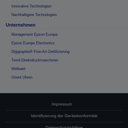
Innovative Technologien
Nachhaltigere Technologien
Unternehmen
Management Epson Europa
Epson Europe Electronics
Digigraphie® Fine-Art-Zertifizierung
Textil-Direktdruckmaschinen
Weltweit
Orient Uhren
Impressum
Identifizierung der Gerätekonformität
Datenschutzrichtlinie