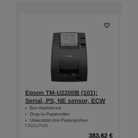
Epson TM-U220IIB (101):
Eps
Serial, PS, NE sensor, ECW
Seri
Bon-Nadeldruck
Bon
Drop-In-Papierrollen
Dro
Unterstützt drei Papiergrößen
Unt
C31CL27101
C31CL
383,62 €