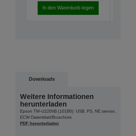
In den Warenkorb legen
In d
Downloads
Weitere Informationen
herunterladen
Epson TM-U220IIB (101B0): USB, PS, NE sensor,
ECW Datenblatt/Broschüre
PDF herunterladen