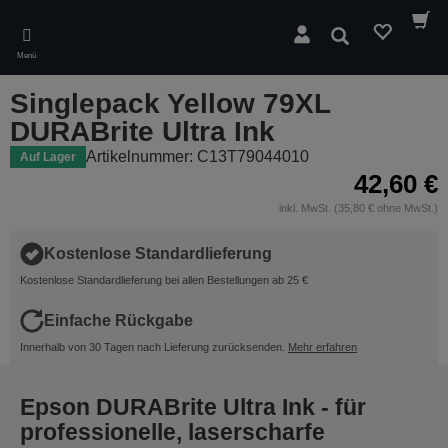
Skip
to
Suchen
main
Menü
content
Singlepack Yellow 79XL
DURABrite Ultra Ink
Artikelnummer: C13T79044010
Auf Lager
42,60 €
inkl. MwSt. (35,80 € ohne MwSt.)
Kostenlose Standardlieferung
Kostenlose Standardlieferung bei allen Bestellungen ab 25 €
Einfache Rückgabe
Innerhalb von 30 Tagen nach Lieferung zurücksenden.
Mehr erfahren
Epson DURABrite Ultra Ink - für
professionelle, laserscharfe