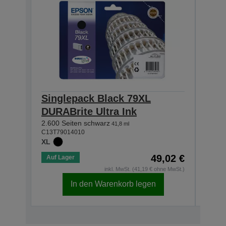
Singlepack Black 79XL
Sin
DURABrite Ultra Ink
DURA
2.600 Seiten schwarz
2.000
41,8 ml
C13T79014010
C13T7
XL
XL
49,02 €
Auf Lager
Auf 
inkl. MwSt. (41,19 € ohne MwSt.)
In den Warenkorb legen