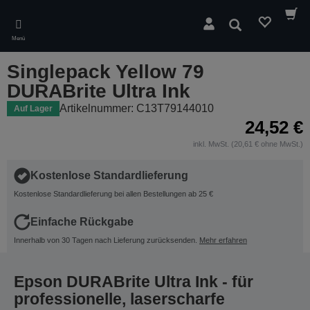
Skip
to
Suchen
main
Menü
content
Singlepack Yellow 79
DURABrite Ultra Ink
Artikelnummer: C13T79144010
Auf Lager
24,52 €
inkl. MwSt. (20,61 € ohne MwSt.)
Kostenlose Standardlieferung
Kostenlose Standardlieferung bei allen Bestellungen ab 25 €
Einfache Rückgabe
Innerhalb von 30 Tagen nach Lieferung zurücksenden.
Mehr erfahren
Epson DURABrite Ultra Ink - für
professionelle, laserscharfe