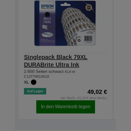
Singlepack Black 79XL
Sin
DURABrite Ultra Ink
DURA
2.600 Seiten schwarz
2.000
41,8 ml
C13T79014010
C13T7
XL
XL
49,02 €
Auf Lager
Auf 
inkl. MwSt. (41,19 € ohne MwSt.)
In den Warenkorb legen