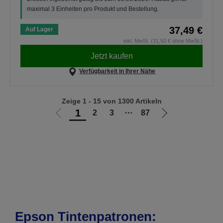
maximal 3 Einheiten pro Produkt und Bestellung.
37,49 €
Auf Lager
inkl. MwSt. (31,50 € ohne MwSt.)
Jetzt kaufen
Verfügbarkeit in Ihrer Nähe
Zeige 1 - 15 von 1300 Artikeln
1
2
3
⋯
87
Zur
Zur
vorherigen
nächsten
Seite
Seite
Epson Tintenpatronen: