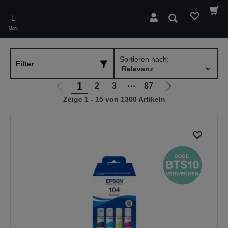
Skip
to
Suchen
main
Menü
content
Sortieren nach:
Filter
1
2
3
⋯
87
Zur
Zur
Zeige 1 - 15 von 1300 Artikeln
vorherigen
nächsten
Seite
Seite