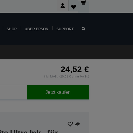
SHOP
ÜBER EPSON
SUPPORT
24,52 €
inkl. MwSt. (20,61 € ohne MwSt.)
Jetzt kaufen