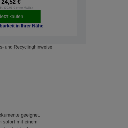
24,52 €
wSt. (20,61 € ohne MwSt.)
Jetzt kaufen
barkeit in Ihrer Nähe
s- und Recyclinghinweise
okumente geeignet.
 sofort mit einem