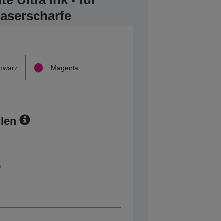
 Ultra Ink - für
laserscharfe
hwarz
Magenta
len