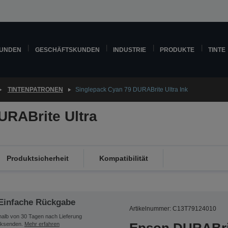
KUNDEN
GESCHÄFTSKUNDEN
INDUSTRIE
PRODUKTE
TINTE
TINTENPATRONEN
Singlepack Cyan 79 DURABrite Ultra Ink
URABrite Ultra
Produktsicherheit
Kompatibilität
Einfache Rückgabe
Artikelnummer: C13T79124010
halb von 30 Tagen nach Lieferung
ksenden.
Mehr erfahren