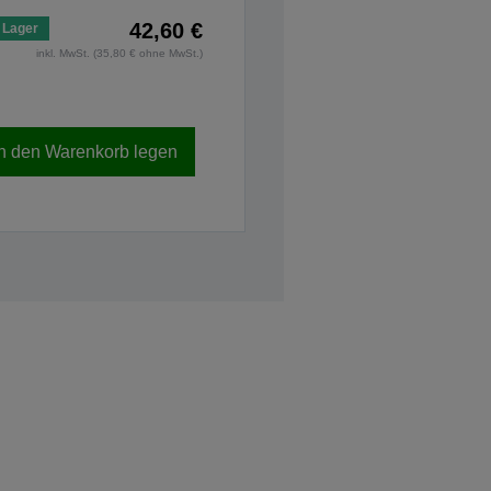
42,60 €
 Lager
inkl. MwSt. (35,80 € ohne MwSt.)
In den Warenkorb legen