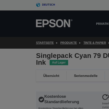
Skip
DEUTSCH
to
main
content
PRIVAT
STARTSEITE
PRODUKTE
TINTE & PAPIER
Singlepack Cyan 79 D
Ink
Auf Lager
Übersicht
Serienmodelle
Kostenlose
Standardlieferung
Inner
zurüc
Kostenlose Standardlieferung bei allen