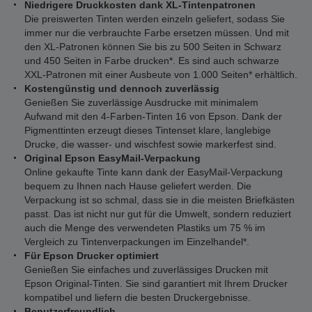
Niedrigere Druckkosten dank XL-Tintenpatronen
Die preiswerten Tinten werden einzeln geliefert, sodass Sie
immer nur die verbrauchte Farbe ersetzen müssen. Und mit
den XL-Patronen können Sie bis zu 500 Seiten in Schwarz
und 450 Seiten in Farbe drucken*. Es sind auch schwarze
XXL-Patronen mit einer Ausbeute von 1.000 Seiten* erhältlich.
Kostengünstig und dennoch zuverlässig
Genießen Sie zuverlässige Ausdrucke mit minimalem
Aufwand mit den 4-Farben-Tinten 16 von Epson. Dank der
Pigmenttinten erzeugt dieses Tintenset klare, langlebige
Drucke, die wasser- und wischfest sowie markerfest sind.
Original Epson EasyMail-Verpackung
Online gekaufte Tinte kann dank der EasyMail-Verpackung
bequem zu Ihnen nach Hause geliefert werden. Die
Verpackung ist so schmal, dass sie in die meisten Briefkästen
passt. Das ist nicht nur gut für die Umwelt, sondern reduziert
auch die Menge des verwendeten Plastiks um 75 % im
Vergleich zu Tintenverpackungen im Einzelhandel*.
Für Epson Drucker optimiert
Genießen Sie einfaches und zuverlässiges Drucken mit
Epson Original-Tinten. Sie sind garantiert mit Ihrem Drucker
kompatibel und liefern die besten Druckergebnisse.
Benutzerfreundlich