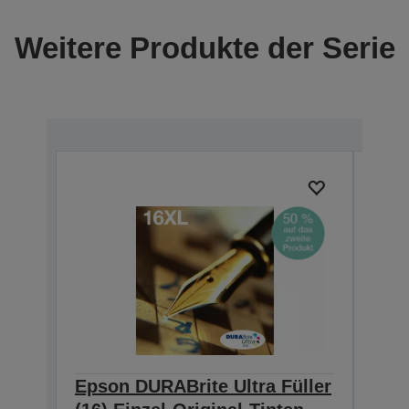
Weitere Produkte der Serie
Ausg
Epson DURABrite Ultra Füller
Eps