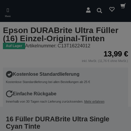
Skip
to
Suchen
main
Menü
content
Epson DURABrite Ultra Füller
(16) Einzel-Original-Tinten
Artikelnummer: C13T16224012
Auf Lager
13,99 €
inkl. MwSt. (11,76 € ohne MwSt.)
Kostenlose Standardlieferung
Kostenlose Standardlieferung bei allen Bestellungen ab 25 €
Einfache Rückgabe
Innerhalb von 30 Tagen nach Lieferung zurücksenden.
Mehr erfahren
16 Füller DURABrite Ultra Single
Cyan Tinte