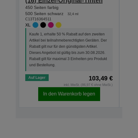
(16) Einzel-Original-Tinten
(16)
450 Seiten farbig
165 Se
500 Seiten schwarz
175 S
32,4 ml
C13T16364511
C13T1
XL
STAN
Kaufe 1, erhalte 50 % Rabatt auf den zweiten
Kauf
Artikel bei teilnahmeberechtigten Geräten. Der
Arti
Rabatt gilt nur für den günstigsten Artikel.
Rabat
Dieses Angebot ist gültig bis zum 30.08.2026.
Dies
Rabatt gilt für maximal 3 Einheiten pro Produkt
Rabat
und Bestellung.
und 
103,49 €
Auf Lager
Auf 
inkl. MwSt. (86,97 € ohne MwSt.)
In den Warenkorb legen