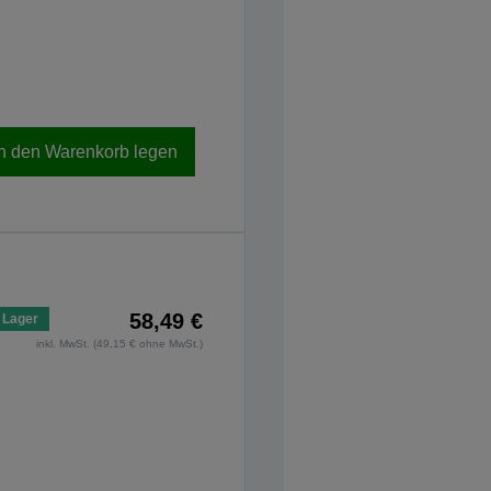
In den Warenkorb legen
58,49 €
 Lager
inkl. MwSt. (49,15 € ohne MwSt.)