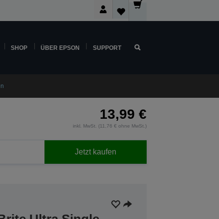
SHOP
ÜBER EPSON
SUPPORT
en
13,99 €
inkl. MwSt. (11,76 € ohne MwSt.)
Jetzt kaufen