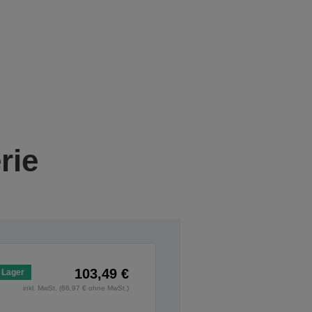
rie
103,49 €
 Lager
inkl. MwSt. (86,97 € ohne MwSt.)