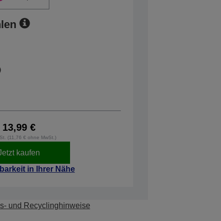
len
13,99 €
wSt. (11,76 € ohne MwSt.)
Jetzt kaufen
barkeit in Ihrer Nähe
s- und Recyclinghinweise