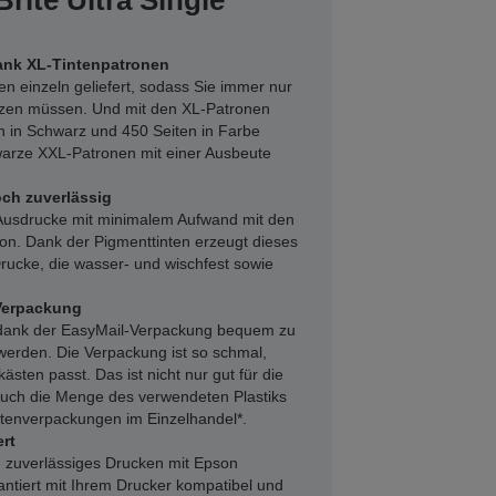
rite Ultra Single
ank XL-Tintenpatronen
en einzeln geliefert, sodass Sie immer nur
tzen müssen. Und mit den XL-Patronen
n in Schwarz und 450 Seiten in Farbe
warze XXL-Patronen mit einer Ausbeute
ch zuverlässig
Ausdrucke mit minimalem Aufwand mit den
on. Dank der Pigmenttinten erzeugt dieses
Drucke, die wasser- und wischfest sowie
Verpackung
 dank der EasyMail-Verpackung bequem zu
werden. Die Verpackung ist so schmal,
kästen passt. Das ist nicht nur gut für die
auch die Menge des verwendeten Plastiks
ntenverpackungen im Einzelhandel*.
rt
 zuverlässiges Drucken mit Epson
rantiert mit Ihrem Drucker kompatibel und