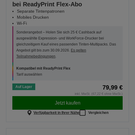
bei ReadyPrint Flex-Abo
Separate Tintenpatronen
Mobiles Drucken
Wi-Fi
Sonderangebot – Holen Sie sich 25 € Cashback auf
ausgewählte Expression- und WorkForce-Drucker bei
gleichzeitigem Kauf eines passenden Tinten-Multipacks. Das
Angebot gilt bis zum 30.09.2026.
Es gelten
Teilnahmebedingungen
.
Kompatibel mit ReadyPrint Flex
Tarif auswählen
79,99 €
Auf Lager
inkl. MwSt. (67,22 € ohne MwSt.)
Jetzt kaufen
Verfügbarkeit in Ihrer Nähe
Vergleichen