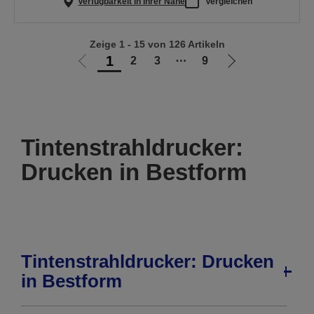
Verfügbarkeit in Ihrer Nähe
Vergleichen
Zeige 1 - 15 von 126 Artikeln
1
2
3
⋯
9
Zur
Zur
vorherigen
nächsten
Seite
Seite
Tintenstrahldrucker:
Drucken in Bestform
Tintenstrahldrucker: Drucken
in Bestform