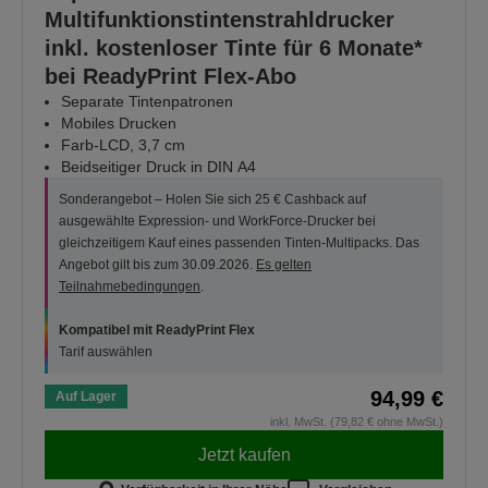
Multifunktionstintenstrahldrucker
inkl. kostenloser Tinte für 6 Monate*
bei ReadyPrint Flex-Abo
Separate Tintenpatronen
Mobiles Drucken
Farb-LCD, 3,7 cm
Beidseitiger Druck in DIN A4
Sonderangebot – Holen Sie sich 25 € Cashback auf
ausgewählte Expression- und WorkForce-Drucker bei
gleichzeitigem Kauf eines passenden Tinten-Multipacks. Das
Angebot gilt bis zum 30.09.2026.
Es gelten
Teilnahmebedingungen
.
Kompatibel mit ReadyPrint Flex
Tarif auswählen
94,99 €
Auf Lager
inkl. MwSt. (79,82 € ohne MwSt.)
Jetzt kaufen