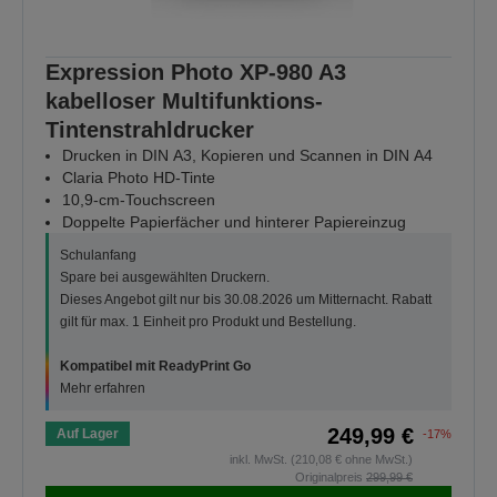
Expression Photo XP-980 A3
kabelloser Multifunktions-
Tintenstrahldrucker
Drucken in DIN A3, Kopieren und Scannen in DIN A4
Claria Photo HD-Tinte
10,9-cm-Touchscreen
Doppelte Papierfächer und hinterer Papiereinzug
Schulanfang
Spare bei ausgewählten Druckern.
Dieses Angebot gilt nur bis 30.08.2026 um Mitternacht. Rabatt
gilt für max. 1 Einheit pro Produkt und Bestellung.
Kompatibel mit ReadyPrint Go
Mehr erfahren
249,99 €
Auf Lager
-17%
inkl. MwSt. (210,08 € ohne MwSt.)
Originalpreis
299,99 €