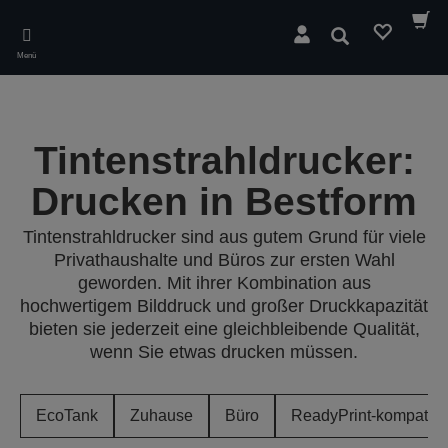
Skip
to
Suchen
main
Menü
content
Tintenstrahldrucker:
Drucken in Bestform
Tintenstrahldrucker sind aus gutem Grund für viele
Privathaushalte und Büros zur ersten Wahl
geworden. Mit ihrer Kombination aus
hochwertigem Bilddruck und großer Druckkapazität
bieten sie jederzeit eine gleichbleibende Qualität,
wenn Sie etwas drucken müssen.
EcoTank
Zuhause
Büro
ReadyPrint-kompatibe