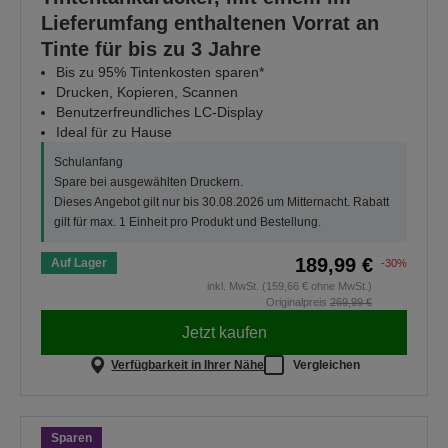
Lieferumfang enthaltenen Vorrat an
Tinte für bis zu 3 Jahre
Bis zu 95% Tintenkosten sparen*
Drucken, Kopieren, Scannen
Benutzerfreundliches LC-Display
Ideal für zu Hause
Schulanfang
Spare bei ausgewählten Druckern.
Dieses Angebot gilt nur bis 30.08.2026 um Mitternacht. Rabatt
gilt für max. 1 Einheit pro Produkt und Bestellung.
189,99 €
Auf Lager
-30%
inkl. MwSt. (159,66 € ohne MwSt.)
Originalpreis
269,99 €
Jetzt kaufen
Verfügbarkeit in Ihrer Nähe
Vergleichen
Sparen