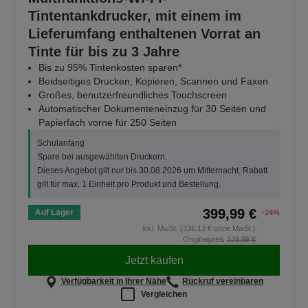
Tintentankdrucker, mit einem im
Lieferumfang enthaltenen Vorrat an
Tinte für bis zu 3 Jahre
Bis zu 95% Tintenkosten sparen*
Beidseitiges Drucken, Kopieren, Scannen und Faxen
Großes, benutzerfreundliches Touchscreen
Automatischer Dokumenteneinzug für 30 Seiten und
Papierfach vorne für 250 Seiten
Schulanfang
Spare bei ausgewählten Druckern.
Dieses Angebot gilt nur bis 30.08.2026 um Mitternacht. Rabatt
gilt für max. 1 Einheit pro Produkt und Bestellung.
399,99 €
Auf Lager
-24%
inkl. MwSt. (336,13 € ohne MwSt.)
Originalpreis
529,99 €
Jetzt kaufen
Verfügbarkeit in Ihrer Nähe
Rückruf vereinbaren
Vergleichen