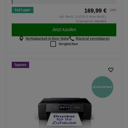
169,99 €
Auf Lager
-23%
inkl. MwSt. (142,85 € ohne MwSt.)
Originalpreis
219,99 €
Jetzt kaufen
Verfügbarkeit in Ihrer Nähe
Rückruf vereinbaren
Vergleichen
Sparen