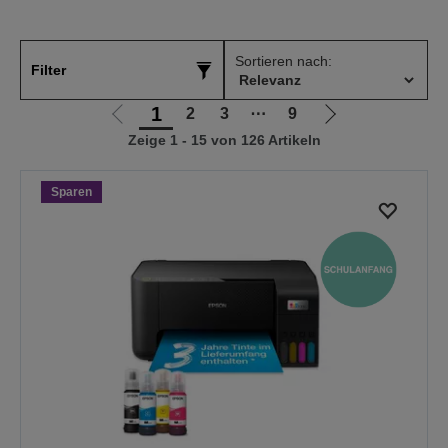
Sortieren nach:
Filter
1
2
3
⋯
9
Zur
Zur
Zeige 1 - 15 von 126 Artikeln
vorherigen
nächsten
Seite
Seite
Sparen