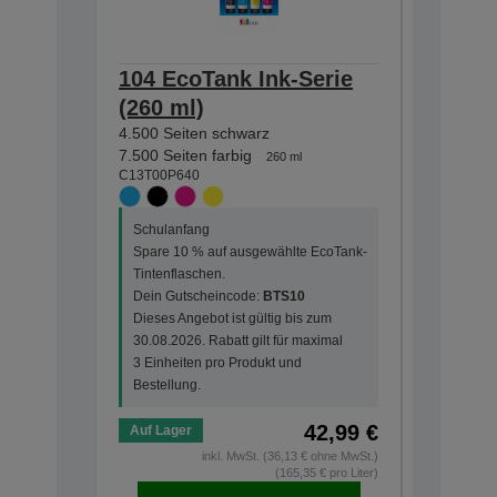
104 EcoTank Ink-Serie
104 Ec
(260 ml)
(65 ml
4.500 Seiten schwarz
4.500 Sei
C13T00P1
7.500 Seiten farbig
260 ml
C13T00P640
Schulanf
Schulanfang
Spare 10
Spare 10 % auf ausgewählte EcoTank-
Tintenfla
Tintenflaschen.
Dein Gut
Dein Gutscheincode:
BTS10
Dieses An
Dieses Angebot ist gültig bis zum
30.08.202
30.08.2026. Rabatt gilt für maximal
3 Einheit
3 Einheiten pro Produkt und
Bestellun
Bestellung.
42,99 €
Auf Lager
Auf Lage
inkl. MwSt. (36,13 € ohne MwSt.)
(165,35 € pro Liter)