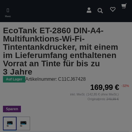
Skip
to
Suchen
main
Menü
content
EcoTank ET-2860 DIN-A4-
Multifunktions-Wi-Fi-
Tintentankdrucker, mit einem
im Lieferumfang enthaltenen
Vorrat an Tinte für bis zu
3 Jahre
Artikelnummer: C11CJ67428
Auf Lager
169,99 €
-32%
inkl. MwSt. (142,85 € ohne MwSt.)
Originalpreis
249,99 €
Sparen