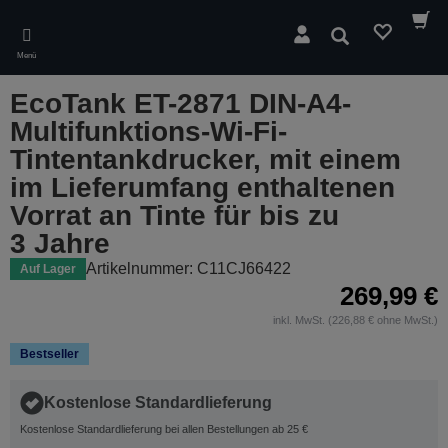
Skip
to
Suchen
main
Menü
content
EcoTank ET-2871 DIN-A4-
Multifunktions-Wi-Fi-
Tintentankdrucker, mit einem
im Lieferumfang enthaltenen
Vorrat an Tinte für bis zu
3 Jahre
Artikelnummer: C11CJ66422
Auf Lager
269,99 €
inkl. MwSt. (226,88 € ohne MwSt.)
Bestseller
Kostenlose Standardlieferung
Kostenlose Standardlieferung bei allen Bestellungen ab 25 €