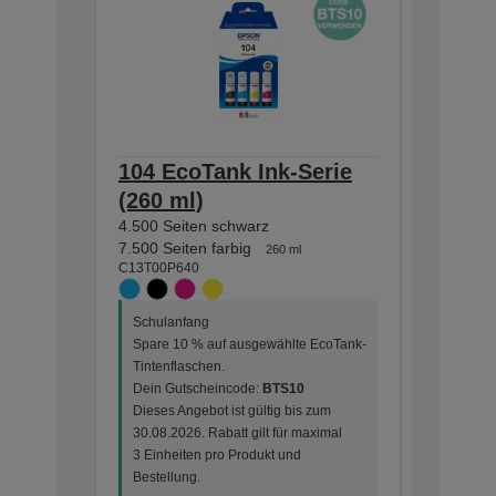
104 EcoTank Ink-Serie
104 Ec
(260 ml)
(65 ml
4.500 Seiten schwarz
4.500 Sei
C13T00P1
7.500 Seiten farbig
260 ml
C13T00P640
Schulanf
Schulanfang
Spare 10
Spare 10 % auf ausgewählte EcoTank-
Tintenfla
Tintenflaschen.
Dein Gut
Dein Gutscheincode:
BTS10
Dieses An
Dieses Angebot ist gültig bis zum
30.08.202
30.08.2026. Rabatt gilt für maximal
3 Einheit
3 Einheiten pro Produkt und
Bestellun
Bestellung.