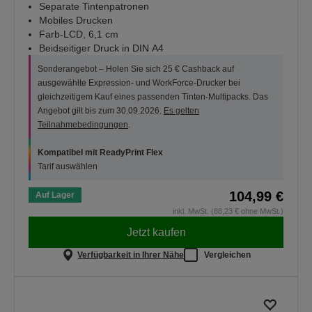
Separate Tintenpatronen
Mobiles Drucken
Farb-LCD, 6,1 cm
Beidseitiger Druck in DIN A4
Sonderangebot – Holen Sie sich 25 € Cashback auf
ausgewählte Expression- und WorkForce-Drucker bei
gleichzeitigem Kauf eines passenden Tinten-Multipacks. Das
Angebot gilt bis zum 30.09.2026.
Es gelten
Teilnahmebedingungen
.
Kompatibel mit ReadyPrint Flex
Tarif auswählen
104,99 €
Auf Lager
inkl. MwSt. (88,23 € ohne MwSt.)
Jetzt kaufen
Verfügbarkeit in Ihrer Nähe
Vergleichen