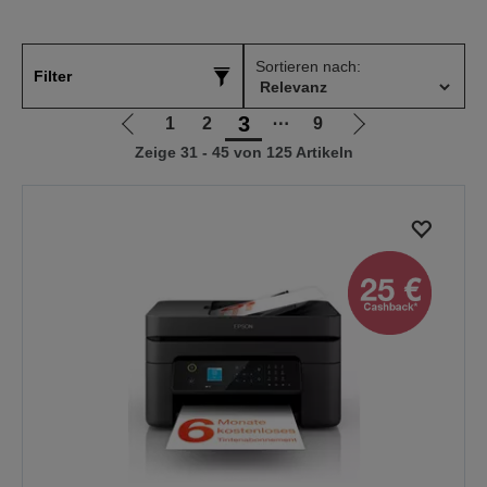
Sortieren nach:
Filter
3
1
2
⋯
9
Zur
Zur
Zeige 31 - 45 von 125 Artikeln
vorherigen
nächsten
Seite
Seite