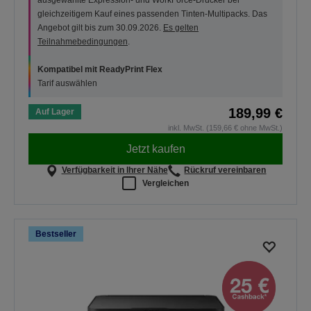
ausgewählte Expression- und WorkForce-Drucker bei
gleichzeitigem Kauf eines passenden Tinten-Multipacks. Das
Angebot gilt bis zum 30.09.2026.
Es gelten
Teilnahmebedingungen
.
Kompatibel mit ReadyPrint Flex
Tarif auswählen
189,99 €
Auf Lager
inkl. MwSt. (159,66 € ohne MwSt.)
Jetzt kaufen
Verfügbarkeit in Ihrer Nähe
Rückruf vereinbaren
Vergleichen
Bestseller