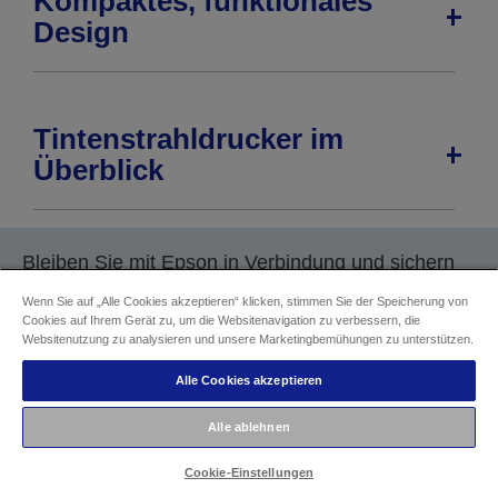
Kompaktes, funktionales
Design
Tintenstrahldrucker im
Überblick
Bleiben Sie mit Epson in Verbindung und sichern
Sie sich sofort einen Gutscheincode für einen
Wenn Sie auf „Alle Cookies akzeptieren“ klicken, stimmen Sie der Speicherung von
Rabatt von
10 %*
bei Ihrer nächsten Bestellung.
Cookies auf Ihrem Gerät zu, um die Websitenavigation zu verbessern, die
Websitenutzung zu analysieren und unsere Marketingbemühungen zu unterstützen.
Sende
Alle Cookies akzeptieren
Mit der Übermittlung Ihrer E-Mail-Adresse erklären Sie sich damit
Alle ablehnen
einverstanden, Marketing-Materialien über Epson Produkte,
Veranstaltungen, Promotions und Services zu erhalten, die auch zur
Cookie-Einstellungen
Durchführung von Marktanalysen und Umfragen verwendet werden