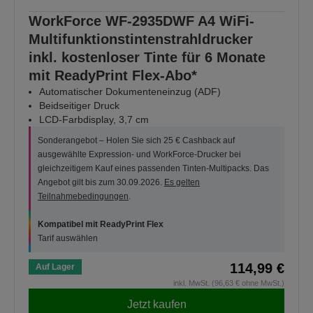
WorkForce WF-2935DWF A4 WiFi-
Multifunktionstintenstrahldrucker
inkl. kostenloser Tinte für 6 Monate
mit ReadyPrint Flex-Abo*
Automatischer Dokumenteneinzug (ADF)
Beidseitiger Druck
LCD-Farbdisplay, 3,7 cm
Sonderangebot – Holen Sie sich 25 € Cashback auf
ausgewählte Expression- und WorkForce-Drucker bei
gleichzeitigem Kauf eines passenden Tinten-Multipacks. Das
Angebot gilt bis zum 30.09.2026.
Es gelten
Teilnahmebedingungen
.
Kompatibel mit ReadyPrint Flex
Tarif auswählen
114,99 €
Auf Lager
inkl. MwSt. (96,63 € ohne MwSt.)
Jetzt kaufen