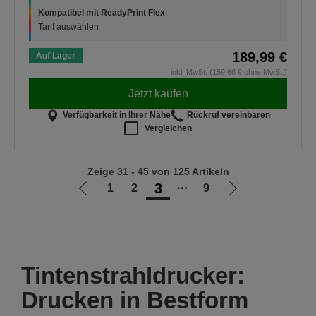
Kompatibel mit ReadyPrint Flex
Tarif auswählen
189,99 €
Auf Lager
inkl. MwSt. (159,66 € ohne MwSt.)
Jetzt kaufen
Verfügbarkeit in Ihrer Nähe
Rückruf vereinbaren
Vergleichen
Zeige 31 - 45 von 125 Artikeln
3
1
2
⋯
9
Zur
Zur
vorherigen
nächsten
Seite
Seite
Tintenstrahldrucker:
Drucken in Bestform