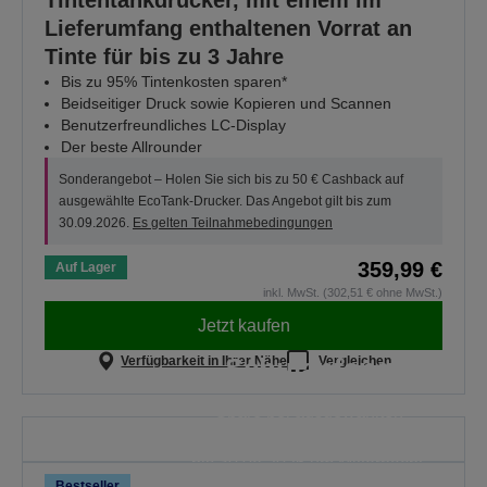
Tintentankdrucker, mit einem im
Lieferumfang enthaltenen Vorrat an
Tinte für bis zu 3 Jahre
Bis zu 95% Tintenkosten sparen*
Beidseitiger Druck sowie Kopieren und Scannen
Benutzerfreundliches LC-Display
Der beste Allrounder
Sonderangebot – Holen Sie sich bis zu 50 € Cashback auf
ausgewählte EcoTank-Drucker. Das Angebot gilt bis zum
30.09.2026.
Es gelten Teilnahmebedingungen
359,99 €
Auf Lager
inkl. MwSt. (302,51 € ohne MwSt.)
Jetzt kaufen
Schulanfang
Verfügbarkeit in Ihrer Nähe
Vergleichen
Spare bei ausgewählten
Druckern. Dieses Angebot gilt nur
bis 30.08.2026 um Mitternacht.
Bestseller