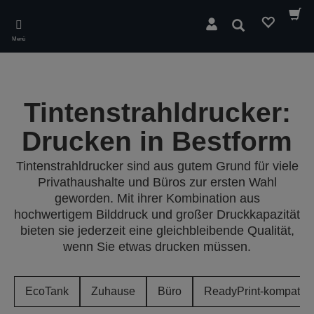
Skip
to
Suchen
main
Menü
content
Tintenstrahldrucker:
Drucken in Bestform
Tintenstrahldrucker sind aus gutem Grund für viele
Privathaushalte und Büros zur ersten Wahl
geworden. Mit ihrer Kombination aus
hochwertigem Bilddruck und großer Druckkapazität
bieten sie jederzeit eine gleichbleibende Qualität,
wenn Sie etwas drucken müssen.
EcoTank
Zuhause
Büro
ReadyPrint-kompatibe