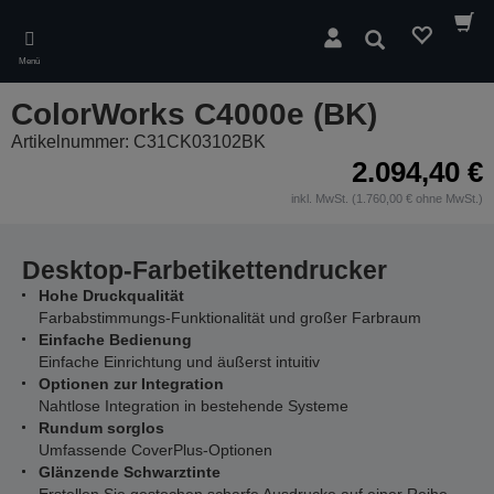
Skip
to
Suchen
main
Menü
content
ColorWorks C4000e (BK)
Artikelnummer: C31CK03102BK
2.094,40 €
inkl. MwSt. (1.760,00 € ohne MwSt.)
Desktop-Farbetikettendrucker
Hohe Druckqualität
Farbabstimmungs-Funktionalität und großer Farbraum
Einfache Bedienung
Einfache Einrichtung und äußerst intuitiv
Optionen zur Integration
Nahtlose Integration in bestehende Systeme
Rundum sorglos
Umfassende CoverPlus-Optionen
Glänzende Schwarztinte