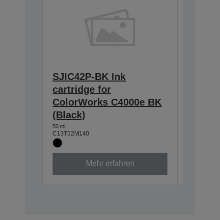
SJIC42P-BK Ink
SJIC42
cartridge for
for Co
ColorWorks C4000e BK
(Cyan)
(Black)
50 ml
C13T52M2
50 ml
C13T52M140
Mehr erfahren