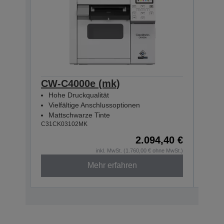
CW-C4000e (mk)
Col
Hohe Druckqualität
Hoh
Vielfältige Anschlussoptionen
Vie
Mattschwarze Tinte
Glä
C31CK03102MK
C31CK
2.094,40 €
inkl. MwSt. (1.760,00 € ohne MwSt.)
Mehr erfahren