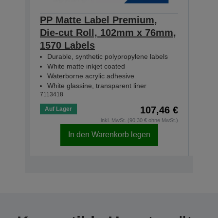
PP Matte Label Premium,
PP 
Die-cut Roll, 102mm x 76mm,
Die
1570 Labels
231
Durable, synthetic polypropylene labels
Dur
White matte inkjet coated
Whi
Waterborne acrylic adhesive
Wat
White glassine, transparent liner
Whit
7113418
71134
107,46 €
Auf Lager
Auf 
inkl. MwSt. (90,30 € ohne MwSt.)
In den Warenkorb legen