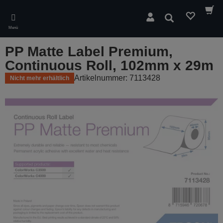
Skip
to
Suchen
main
Menü
content
PP Matte Label Premium,
Continuous Roll, 102mm x 29m
Artikelnummer: 7113428
Nicht mehr erhältlich