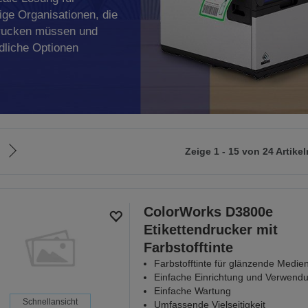
ge Organisationen, die
drucken müssen und
dliche Optionen
Zeige 1 - 15 von 24 Artikel
Zur
nächsten
Seite
ColorWorks D3800e
Etikettendrucker mit
Farbstofftinte
Farbstofftinte für glänzende Medie
Einfache Einrichtung und Verwend
Einfache Wartung
Schnellansicht
Umfassende Vielseitigkeit