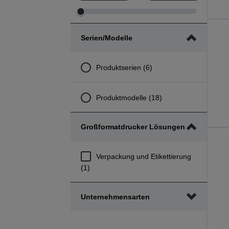
Preis
Preis
min.
max.
Serien/Modelle
Bereich
Bereich
anpassen
anpassen
Produktserien (6)
Produktmodelle (18)
Großformatdrucker Lösungen
Verpackung und Etikettierung
(1)
Unternehmensarten