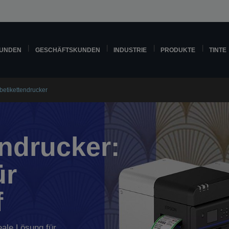
KUNDEN
GESCHÄFTSKUNDEN
INDUSTRIE
PRODUKTE
TINTE
betikettendrucker
endrucker:
ür
f
eale Lösung für