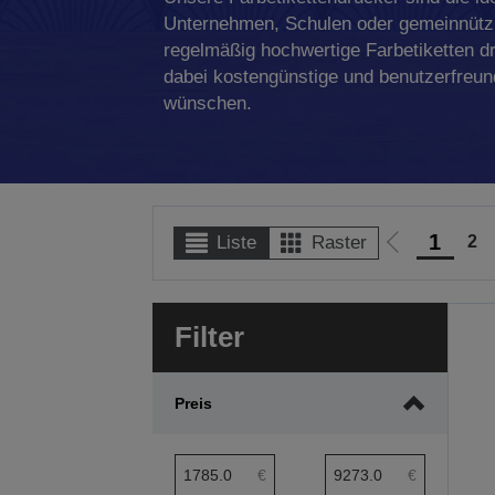
Unternehmen, Schulen oder gemeinnützi
regelmäßig hochwertige Farbetiketten 
dabei kostengünstige und benutzerfreun
wünschen.
1
2
Liste
Raster
Zur
vorherigen
Seite
Filter
Preis
Preis min. Bereich
Preis max. Bereich
€
€