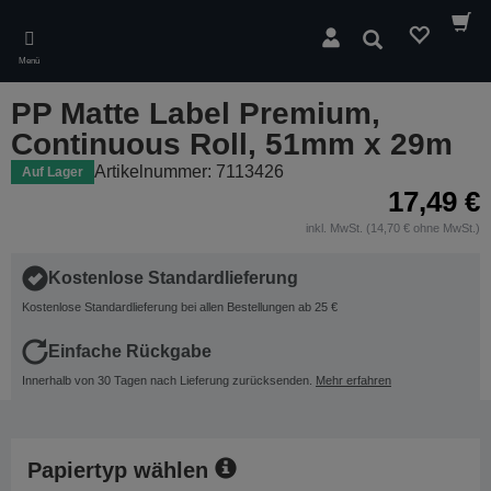
Skip
to
Suchen
main
Menü
content
PP Matte Label Premium,
Continuous Roll, 51mm x 29m
Artikelnummer: 7113426
Auf Lager
17,49 €
inkl. MwSt. (14,70 € ohne MwSt.)
Kostenlose Standardlieferung
Kostenlose Standardlieferung bei allen Bestellungen ab 25 €
Einfache Rückgabe
Innerhalb von 30 Tagen nach Lieferung zurücksenden.
Mehr erfahren
Papiertyp wählen