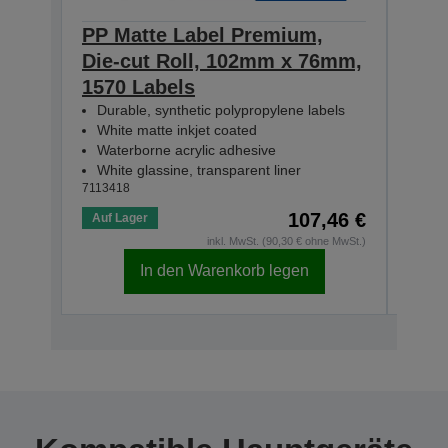
PP Matte Label Premium,
PP 
Die-cut Roll, 102mm x 76mm,
Die
1570 Labels
231
Durable, synthetic polypropylene labels
Dur
White matte inkjet coated
Whi
Waterborne acrylic adhesive
Wat
White glassine, transparent liner
Whit
7113418
71134
107,46 €
Auf Lager
Auf 
inkl. MwSt. (90,30 € ohne MwSt.)
In den Warenkorb legen